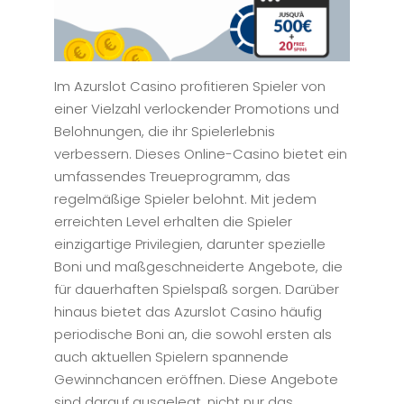
Im Azurslot Casino profitieren Spieler von
einer Vielzahl verlockender Promotions und
Belohnungen, die ihr Spielerlebnis
verbessern. Dieses Online-Casino bietet ein
umfassendes Treueprogramm, das
regelmäßige Spieler belohnt. Mit jedem
erreichten Level erhalten die Spieler
einzigartige Privilegien, darunter spezielle
Boni und maßgeschneiderte Angebote, die
für dauerhaften Spielspaß sorgen. Darüber
hinaus bietet das Azurslot Casino häufig
periodische Boni an, die sowohl ersten als
auch aktuellen Spielern spannende
Gewinnchancen eröffnen. Diese Angebote
sind darauf ausgelegt, nicht nur das