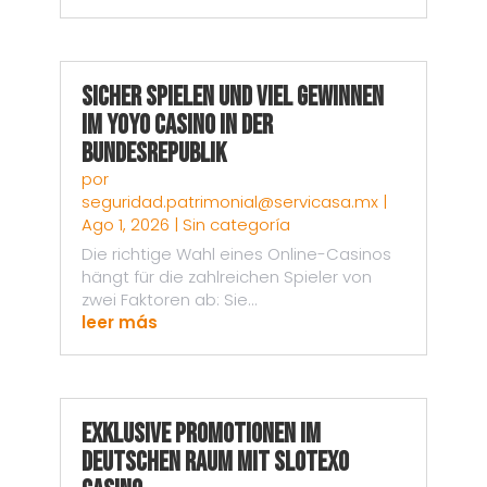
Sicher spielen und viel gewinnen
im Yoyo Casino in der
Bundesrepublik
por
seguridad.patrimonial@servicasa.mx
|
Ago 1, 2026
|
Sin categoría
Die richtige Wahl eines Online-Casinos
hängt für die zahlreichen Spieler von
zwei Faktoren ab: Sie...
leer más
Exklusive Promotionen im
deutschen Raum mit Slotexo