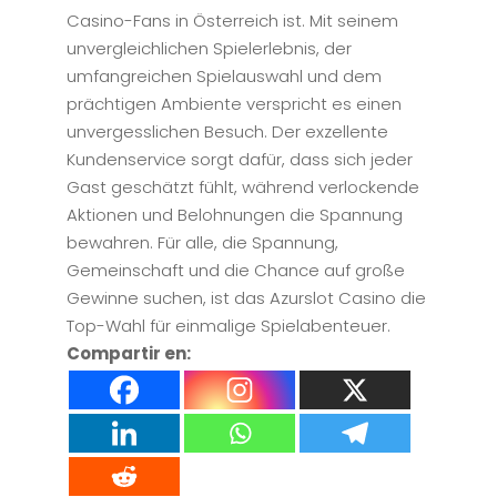
Casino-Fans in Österreich ist. Mit seinem
unvergleichlichen Spielerlebnis, der
umfangreichen Spielauswahl und dem
prächtigen Ambiente verspricht es einen
unvergesslichen Besuch. Der exzellente
Kundenservice sorgt dafür, dass sich jeder
Gast geschätzt fühlt, während verlockende
Aktionen und Belohnungen die Spannung
bewahren. Für alle, die Spannung,
Gemeinschaft und die Chance auf große
Gewinne suchen, ist das Azurslot Casino die
Top-Wahl für einmalige Spielabenteuer.
Compartir en: