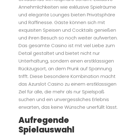
Annehmlichkeiten wie exklusive Spielräume
und elegante Lounges bieten Privatsphäre
und Raffinesse. Gäste können sich mit
exquisiten Speisen und Cocktails genießen
und ihren Besuch so noch weiter aufwerten.
Das gesamte Casino ist mit viel Liebe zum
Detail gestaltet und bietet nicht nur
Unterhaltung, sondern einen erstklassigen
Rückzugsort, an dem Prunk auf Spannung
trifft. Diese besondere Kombination macht
das Azurslot Casino zu einem erstklassigen
Ziel für alle, die mehr als nur Spielspaß
suchen und ein unvergessliches Erlebnis
erwarten, das keine Wünsche unerfüllt lässt.
Aufregende
Spielauswahl