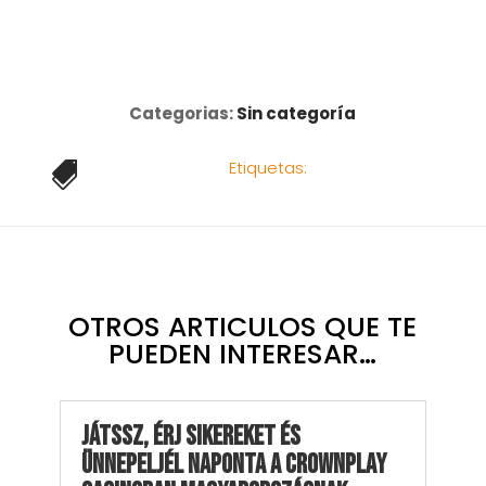
Categorias:
Sin categoría
Etiquetas:

OTROS ARTICULOS QUE TE
PUEDEN INTERESAR…
Játssz, Érj sikereket és
Ünnepeljél Naponta a CrownPlay