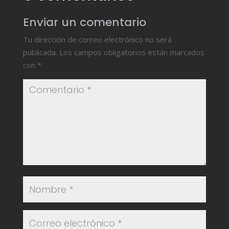
Enviar un comentario
Tu dirección de correo electrónico no será
publicada.
Los campos obligatorios están marcados
con
*