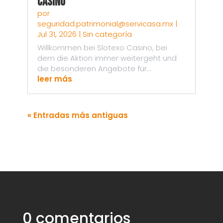
Casino
por
seguridad.patrimonial@servicasa.mx
|
Jul 31, 2026
|
Sin categoría
Willkommen bei Slotexo Casino, bei
dem die Aktion immer weitergeht und
die besonderen Angebote für...
leer más
« Entradas más antiguas
0 comentarios