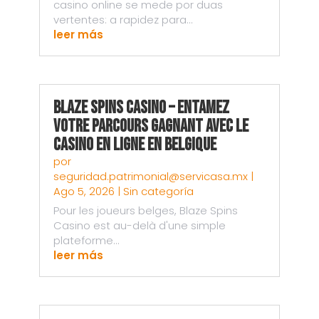
casino online se mede por duas
vertentes: a rapidez para...
leer más
Blaze Spins Casino – Entamez
votre parcours gagnant avec le
casino en ligne en Belgique
por
seguridad.patrimonial@servicasa.mx
|
Ago 5, 2026
|
Sin categoría
Pour les joueurs belges, Blaze Spins
Casino est au-delà d'une simple
plateforme...
leer más