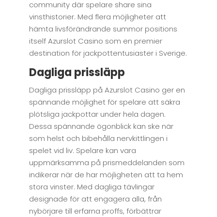
community där spelare share sina
vinsthistorier. Med flera möjligheter att
hämta livsförändrande summor positions
itself Azurslot Casino som en premier
destination för jackpottentusiaster i Sverige.
Dagliga prissläpp
Dagliga prissläpp på Azurslot Casino ger en
spännande möjlighet för spelare att säkra
plötsliga jackpottar under hela dagen.
Dessa spännande ögonblick kan ske när
som helst och bibehålla nervkittlingen i
spelet vid liv. Spelare kan vara
uppmärksamma på prismeddelanden som
indikerar när de har möjligheten att ta hem
stora vinster. Med dagliga tävlingar
designade för att engagera alla, från
nybörjare till erfarna proffs, förbättrar