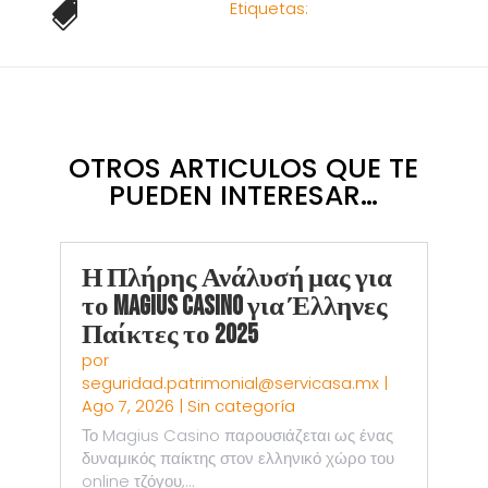
Etiquetas:

OTROS ARTICULOS QUE TE
PUEDEN INTERESAR…
Η Πλήρης Ανάλυσή μας για
το Magius Casino για Έλληνες
Παίκτες το 2025
por
seguridad.patrimonial@servicasa.mx
|
Ago 7, 2026
|
Sin categoría
Το Magius Casino παρουσιάζεται ως ένας
δυναμικός παίκτης στον ελληνικό χώρο του
online τζόγου,...