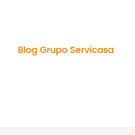
stora vinster
och
underhållning i
Sverige
Blog Grupo Servicasa