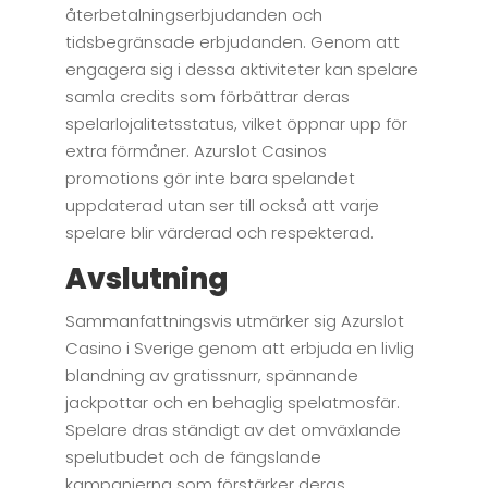
återbetalningserbjudanden och
tidsbegränsade erbjudanden. Genom att
engagera sig i dessa aktiviteter kan spelare
samla credits som förbättrar deras
spelarlojalitetsstatus, vilket öppnar upp för
extra förmåner. Azurslot Casinos
promotions gör inte bara spelandet
uppdaterad utan ser till också att varje
spelare blir värderad och respekterad.
Avslutning
Sammanfattningsvis utmärker sig Azurslot
Casino i Sverige genom att erbjuda en livlig
blandning av gratissnurr, spännande
jackpottar och en behaglig spelatmosfär.
Spelare dras ständigt av det omväxlande
spelutbudet och de fängslande
kampanjerna som förstärker deras