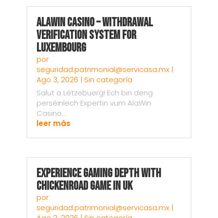
AlaWin Casino – Withdrawal
Verification System for
Luxembourg
por
seguridad.patrimonial@servicasa.mx
|
Ago 3, 2026
|
Sin categoría
Salut a Lëtzebuerg! Ech bin deng
perséinlech Expertin vum AlaWin
Casino...
leer más
Experience Gaming Depth with
Chickenroad Game in UK
por
seguridad.patrimonial@servicasa.mx
|
Ago 2, 2026
|
Sin categoría