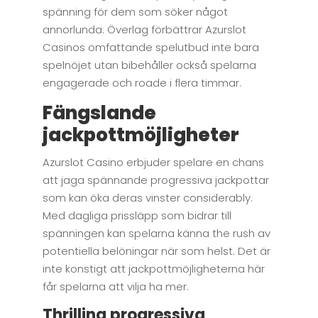
spänning för dem som söker något
annorlunda. Överlag förbättrar Azurslot
Casinos omfattande spelutbud inte bara
spelnöjet utan bibehåller också spelarna
engagerade och roade i flera timmar.
Fängslande
jackpottmöjligheter
Azurslot Casino erbjuder spelare en chans
att jaga spännande progressiva jackpottar
som kan öka deras vinster considerably.
Med dagliga prissläpp som bidrar till
spänningen kan spelarna känna the rush av
potentiella belöningar när som helst. Det är
inte konstigt att jackpottmöjligheterna här
får spelarna att vilja ha mer.
Thrilling progressiva