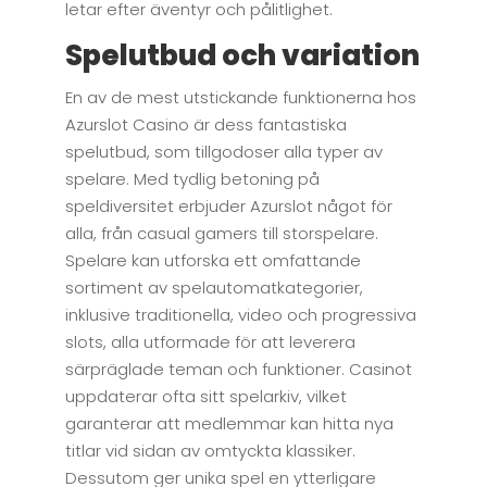
letar efter äventyr och pålitlighet.
Spelutbud och variation
En av de mest utstickande funktionerna hos
Azurslot Casino är dess fantastiska
spelutbud, som tillgodoser alla typer av
spelare. Med tydlig betoning på
speldiversitet erbjuder Azurslot något för
alla, från casual gamers till storspelare.
Spelare kan utforska ett omfattande
sortiment av spelautomatkategorier,
inklusive traditionella, video och progressiva
slots, alla utformade för att leverera
särpräglade teman och funktioner. Casinot
uppdaterar ofta sitt spelarkiv, vilket
garanterar att medlemmar kan hitta nya
titlar vid sidan av omtyckta klassiker.
Dessutom ger unika spel en ytterligare