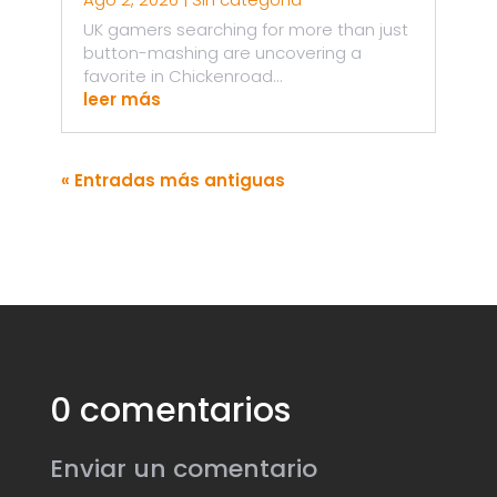
UK gamers searching for more than just
button-mashing are uncovering a
favorite in Chickenroad...
leer más
« Entradas más antiguas
0 comentarios
Enviar un comentario