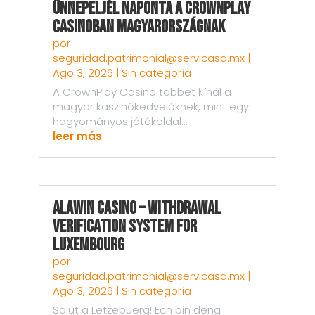
Ünnepeljél Naponta a CrownPlay
Casinoban Magyarországnak
por
seguridad.patrimonial@servicasa.mx
|
Ago 3, 2026
|
Sin categoría
A CrownPlay Casino többet kínál a
magyar kaszinókedvelőknek, mint egy
hagyományos játékoldal...
leer más
AlaWin Casino – Withdrawal
Verification System for
Luxembourg
por
seguridad.patrimonial@servicasa.mx
|
Ago 3, 2026
|
Sin categoría
Salut a Lëtzebuerg! Ech bin deng