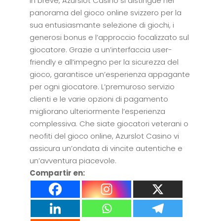
In breve, Azurslot Casino si distingue nel
panorama del gioco online svizzero per la
sua entusiasmante selezione di giochi, i
generosi bonus e l’approccio focalizzato sul
giocatore. Grazie a un’interfaccia user-
friendly e all’impegno per la sicurezza del
gioco, garantisce un’esperienza appagante
per ogni giocatore. L’premuroso servizio
clienti e le varie opzioni di pagamento
migliorano ulteriormente l’esperienza
complessiva. Che siate giocatori veterani o
neofiti del gioco online, Azurslot Casino vi
assicura un’ondata di vincite autentiche e
un’avventura piacevole.
Compartir en: