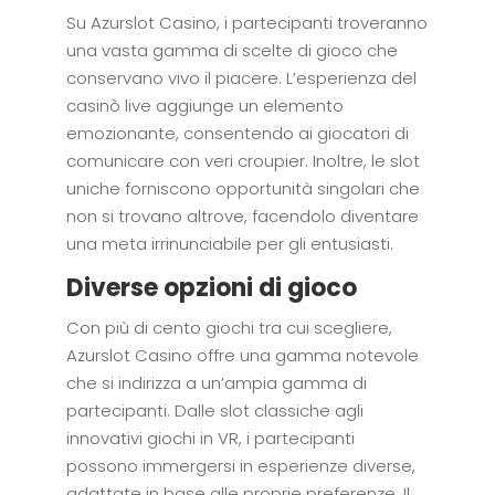
Su Azurslot Casino, i partecipanti troveranno
una vasta gamma di scelte di gioco che
conservano vivo il piacere. L’esperienza del
casinò live aggiunge un elemento
emozionante, consentendo ai giocatori di
comunicare con veri croupier. Inoltre, le slot
uniche forniscono opportunità singolari che
non si trovano altrove, facendolo diventare
una meta irrinunciabile per gli entusiasti.
Diverse opzioni di gioco
Con più di cento giochi tra cui scegliere,
Azurslot Casino offre una gamma notevole
che si indirizza a un’ampia gamma di
partecipanti. Dalle slot classiche agli
innovativi giochi in VR, i partecipanti
possono immergersi in esperienze diverse,
adattate in base alle proprie preferenze. Il