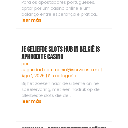
Para os apostadores portugueses,
optar por um casino online é um
balanço entre esperança e prática...
leer más
Je Geliefde Slots Hub in België is
Aphrodite Casino
por
seguridad.patrimonial@servicasa.mx
|
Ago 1, 2026
|
Sin categoría
Bij het zoeken naar de ultieme online
speelervaring, met een nadruk op de
allerbeste slots die de...
leer más