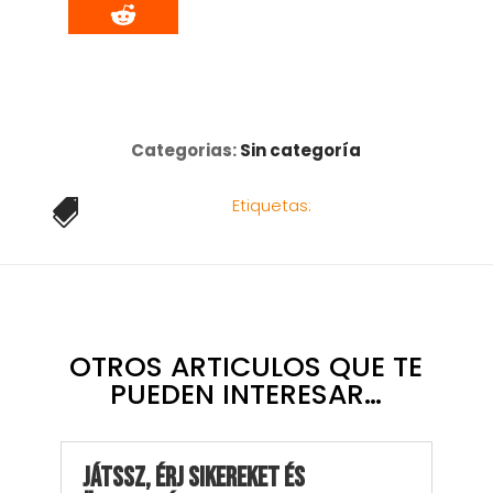
Categorias:
Sin categoría
Etiquetas:

OTROS ARTICULOS QUE TE
PUEDEN INTERESAR…
Játssz, Érj sikereket és