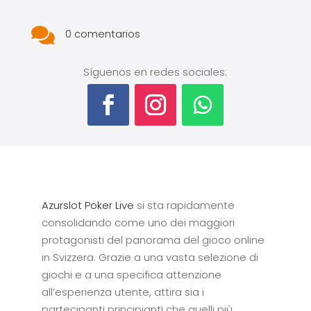

0 comentarios
Síguenos en redes sociales:
Azurslot Poker Live
si sta rapidamente
consolidando come uno dei maggiori
protagonisti del panorama del gioco online
in Svizzera. Grazie a una vasta selezione di
giochi e a una specifica attenzione
all’esperienza utente, attira sia i
partecipanti principianti che quelli più