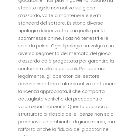
giocatori e il fair play. Il governo italiano ha
stabilito rigide normative sul gioco
d’azzardo, volte a mantenere elevati
standard del settore. Esistono diverse
tipologie di licenza, tra cui quelle per le
scommesse online, i casinò terrestri e le
sale da poker. Ogni tipologia si rivolge a un
diverso segmento del mercato del gioco
d’azzardo ed è progettata per garantire la
conformità alle leggi locali. Per operare
legalmente, gli operatori del settore
devono rispettare tali normative e ottenere
la licenza appropriata, il che comporta
dettagliate verifiche dei precedenti e
valutazioni finanziarie. Questo approccio
strutturato al rilascio delle licenze non solo
promuove un ambiente di gioco sicuro, ma
rafforza anche la fiducia dei giocatori nel