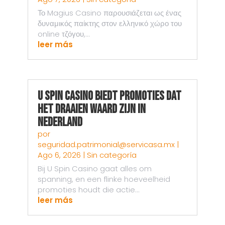
Το Magius Casino παρουσιάζεται ως ένας
δυναμικός παίκτης στον ελληνικό χώρο του
online τζόγου,...
leer más
U Spin Casino Biedt Promoties Dat
Het Draaien Waard Zijn in
Nederland
por
seguridad.patrimonial@servicasa.mx
|
Ago 6, 2026
|
Sin categoría
Bij U Spin Casino gaat alles om
spanning, en een flinke hoeveelheid
promoties houdt die actie...
leer más