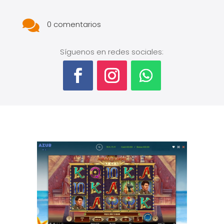

0 comentarios
Síguenos en redes sociales: