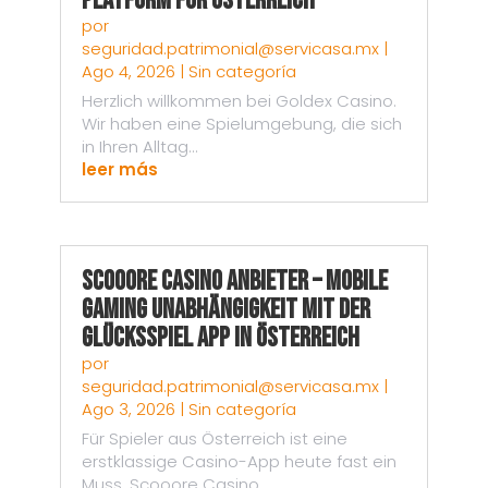
Platform für Österreich
por
seguridad.patrimonial@servicasa.mx
|
Ago 4, 2026
|
Sin categoría
Herzlich willkommen bei Goldex Casino.
Wir haben eine Spielumgebung, die sich
in Ihren Alltag...
leer más
Scooore Casino Anbieter – Mobile
Gaming Unabhängigkeit mit der
Glücksspiel App in Österreich
por
seguridad.patrimonial@servicasa.mx
|
Ago 3, 2026
|
Sin categoría
Für Spieler aus Österreich ist eine
erstklassige Casino-App heute fast ein
Muss. Scooore Casino...