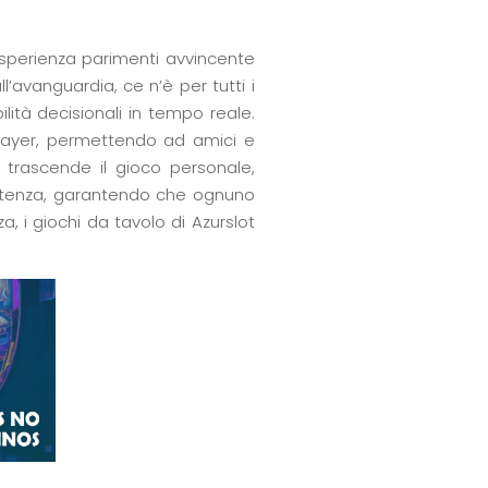
esperienza parimenti avvincente
l’avanguardia, ce n’è per tutti i
lità decisionali in tempo reale.
iplayer, permettendo ad amici e
e trascende il gioco personale,
mpetenza, garantendo che ognuno
, i giochi da tavolo di Azurslot