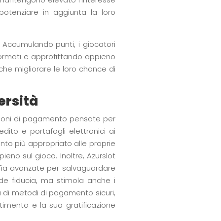
potenziare in aggiunta la loro
. Accumulando punti, i giocatori
formati e approfittando appieno
che migliorare le loro chance di
ersità
pzioni di pagamento pensate per
dito e portafogli elettronici ai
ento più appropriato alle proprie
ieno sul gioco. Inoltre, Azurslot
rafia avanzate per salvaguardare
nde fiducia, ma stimola anche i
à di metodi di pagamento sicuri,
timento e la sua gratificazione