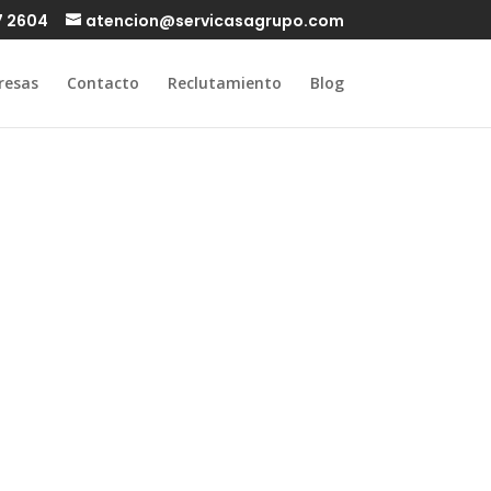
7 2604
atencion@servicasagrupo.com
resas
Contacto
Reclutamiento
Blog
go in cui
 tutto in