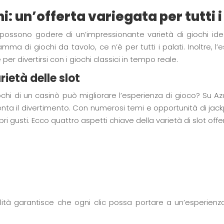
i: un’offerta variegata per tutti i
 possono godere di un’impressionante varietà di giochi idea
mma di giochi da tavolo, ce n’è per tutti i palati. Inoltre, l
 divertirsi con i giochi classici in tempo reale.
rietà delle slot
chi di un casinò può migliorare l’esperienza di gioco? Su Azu
menta il divertimento. Con numerosi temi e opportunità di jac
i gusti. Ecco quattro aspetti chiave della varietà di slot offe
ilità garantisce che ogni clic possa portare a un’esperien