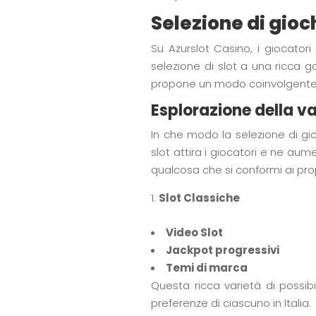
Selezione di gioch
Su Azurslot Casino, i giocatori
selezione di slot a una ricca ga
propone un modo coinvolgente per
Esplorazione della va
In che modo la selezione di gio
slot attira i giocatori e ne au
qualcosa che si conformi ai propr
Slot Classiche
Video Slot
Jackpot progressivi
Temi di marca
Questa ricca varietà di possib
preferenze di ciascuno in Italia.