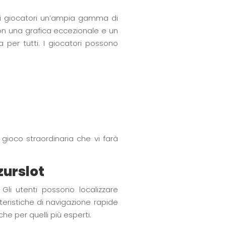
 ai giocatori un’ampia gamma di
Con una grafica eccezionale e un
 per tutti. I giocatori possono
 gioco straordinaria che vi farà
zurslot
 Gli utenti possono localizzare
teristiche di navigazione rapide
he per quelli più esperti.