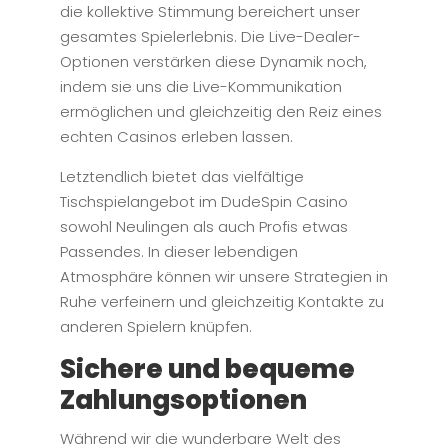
die kollektive Stimmung bereichert unser
gesamtes Spielerlebnis. Die Live-Dealer-
Optionen verstärken diese Dynamik noch,
indem sie uns die Live-Kommunikation
ermöglichen und gleichzeitig den Reiz eines
echten Casinos erleben lassen.
Letztendlich bietet das vielfältige
Tischspielangebot im DudeSpin Casino
sowohl Neulingen als auch Profis etwas
Passendes. In dieser lebendigen
Atmosphäre können wir unsere Strategien in
Ruhe verfeinern und gleichzeitig Kontakte zu
anderen Spielern knüpfen.
Sichere und bequeme
Zahlungsoptionen
Während wir die wunderbare Welt des