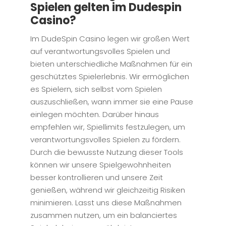
Spielen gelten im Dudespin
Casino?
Im DudeSpin Casino legen wir großen Wert
auf verantwortungsvolles Spielen und
bieten unterschiedliche Maßnahmen für ein
geschütztes Spielerlebnis. Wir ermöglichen
es Spielern, sich selbst vom Spielen
auszuschließen, wann immer sie eine Pause
einlegen möchten. Darüber hinaus
empfehlen wir, Spiellimits festzulegen, um
verantwortungsvolles Spielen zu fördern.
Durch die bewusste Nutzung dieser Tools
können wir unsere Spielgewohnheiten
besser kontrollieren und unsere Zeit
genießen, während wir gleichzeitig Risiken
minimieren. Lasst uns diese Maßnahmen
zusammen nutzen, um ein balanciertes