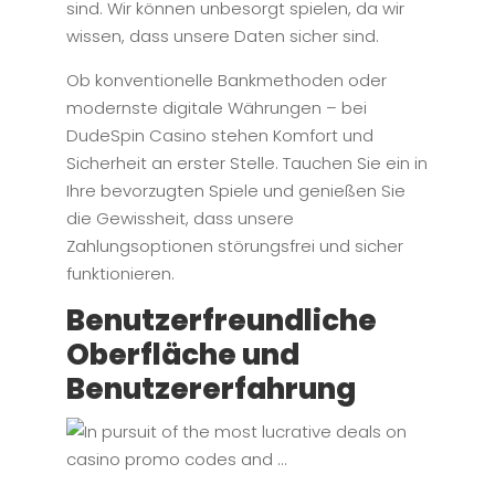
sind. Wir können unbesorgt spielen, da wir
wissen, dass unsere Daten sicher sind.
Ob konventionelle Bankmethoden oder
modernste digitale Währungen – bei
DudeSpin Casino stehen Komfort und
Sicherheit an erster Stelle. Tauchen Sie ein in
Ihre bevorzugten Spiele und genießen Sie
die Gewissheit, dass unsere
Zahlungsoptionen störungsfrei und sicher
funktionieren.
Benutzerfreundliche
Oberfläche und
Benutzererfahrung