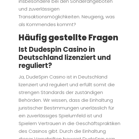
insbesondere bei den Sonderangeboten
und zuverlässigen
Transaktionsmöglichkeiten. Neugierig, was
als Kommendes kommt?
Häufig gestellte Fragen
Ist Dudespin Casino in
Deutschland lizenziert und
reguliert?
Ja, DudeSpin Casino ist in Deutschland
lizenziert und reguliert und erfüllt somit die
strengen Standards der zuständigen
Behörden. Wir wissen, dass die Einhaltung
juristischer Bestimmungen unerlässlich für
ein zuverlässiges Spielumfeld ist und
Spielern Vertrauen in die Geschäftspraktiken
des Casinos gibt. Durch die Einhaltung
dieser Vorschriften beweist DudeSpin sein