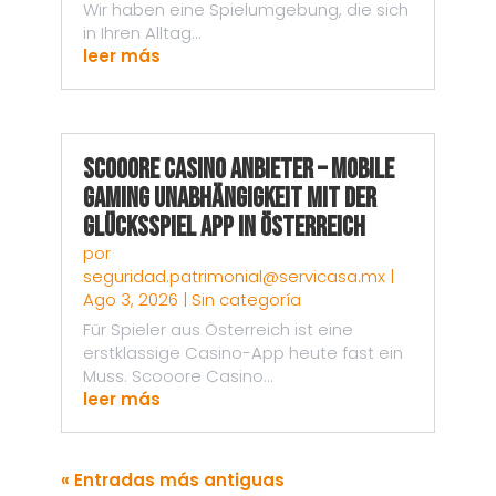
Wir haben eine Spielumgebung, die sich
in Ihren Alltag...
leer más
Scooore Casino Anbieter – Mobile
Gaming Unabhängigkeit mit der
Glücksspiel App in Österreich
por
seguridad.patrimonial@servicasa.mx
|
Ago 3, 2026
|
Sin categoría
Für Spieler aus Österreich ist eine
erstklassige Casino-App heute fast ein
Muss. Scooore Casino...
leer más
« Entradas más antiguas