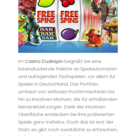
Im
Casino Dudespin
begrüßt Sie eine
beeindruckende Palette an Spielautomaten
und aufregenden Tischspielen, vor allem für
Spieler in Deutschland. Das Portfolio
umfasst von zeitlosen Fruchtmaschinen bis
hin zu kreativen Motiven, die für anhaltenden
Nervenkitzel sorgen. Dank der intuitiven
Oberfläche entdecken Sie Ihre präferierten
Spiele ganz mühelos. Doch das ist erst der
Start; es gibt noch zusätzliche zu erforschen,