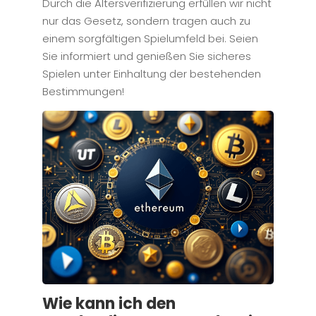
Durch die Altersverifizierung erfüllen wir nicht
nur das Gesetz, sondern tragen auch zu
einem sorgfältigen Spielumfeld bei. Seien
Sie informiert und genießen Sie sicheres
Spielen unter Einhaltung der bestehenden
Bestimmungen!
Wie kann ich den