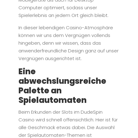
Computer optimiert, sodass unser
Spielerlebnis an jedem Ort gleich bleibt.
In dieser lebendigen Casino-Atmosphäre
können wir uns dem Vergnügen vollends
hingeben, denn wir wissen, dass das
anwenderfreundliche Design ganz auf unser
Vergnügen ausgerichtet ist.
Eine
abwechslungsreiche
Palette an
Spielautomaten
Beim Erkunden der Slots im DudeSpin
Casino wird schnell offensichtlich: Hier ist für
alle Geschmack etwas dabei. Die Auswahl
der Spielautomaten-Themen ist