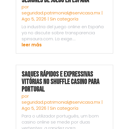
sesiones de juego en España
por
seguridad.patrimonial@servicasa.mx
|
Ago 5, 2026
|
Sin categoría
La industria del juego online en España
ya no discute sobre transparencia
spinsaura.com. La exige....
leer más
Saques Rápidos e Expressivas
Vitórias no Shuffle Casino para
Portugal
por
seguridad.patrimonial@servicasa.mx
|
Ago 5, 2026
|
Sin categoría
Para o utilizador português, um bom
casino online se mede por duas
vertentes: a rapidez para...