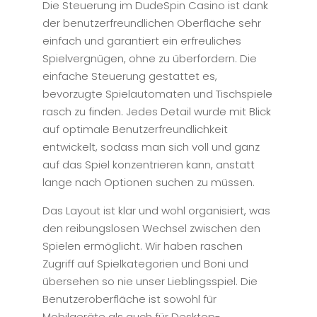
Die Steuerung im DudeSpin Casino ist dank
der benutzerfreundlichen Oberfläche sehr
einfach und garantiert ein erfreuliches
Spielvergnügen, ohne zu überfordern. Die
einfache Steuerung gestattet es,
bevorzugte Spielautomaten und Tischspiele
rasch zu finden. Jedes Detail wurde mit Blick
auf optimale Benutzerfreundlichkeit
entwickelt, sodass man sich voll und ganz
auf das Spiel konzentrieren kann, anstatt
lange nach Optionen suchen zu müssen.
Das Layout ist klar und wohl organisiert, was
den reibungslosen Wechsel zwischen den
Spielen ermöglicht. Wir haben raschen
Zugriff auf Spielkategorien und Boni und
übersehen so nie unser Lieblingsspiel. Die
Benutzeroberfläche ist sowohl für
Mobilgeräte als auch für Desktop-