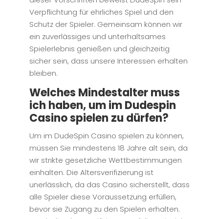
Verpflichtung für ehrliches Spiel und den
Schutz der Spieler. Gemeinsam können wir
ein zuverlässiges und unterhaltsames
Spielerlebnis genießen und gleichzeitig
sicher sein, dass unsere Interessen erhalten
bleiben.
Welches Mindestalter muss
ich haben, um im Dudespin
Casino spielen zu dürfen?
Um im DudeSpin Casino spielen zu können,
müssen Sie mindestens 18 Jahre alt sein, da
wir strikte gesetzliche Wettbestimmungen
einhalten. Die Altersverifizierung ist
unerlässlich, da das Casino sicherstellt, dass
alle Spieler diese Voraussetzung erfüllen,
bevor sie Zugang zu den Spielen erhalten.