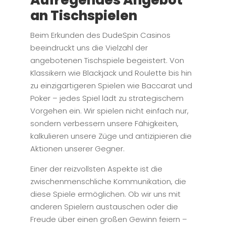
Aufregendes Angebot
an Tischspielen
Beim Erkunden des DudeSpin Casinos
beeindruckt uns die Vielzahl der
angebotenen Tischspiele begeistert. Von
Klassikern wie Blackjack und Roulette bis hin
zu einzigartigeren Spielen wie Baccarat und
Poker – jedes Spiel lädt zu strategischem
Vorgehen ein. Wir spielen nicht einfach nur,
sondern verbessern unsere Fähigkeiten,
kalkulieren unsere Züge und antizipieren die
Aktionen unserer Gegner.
Einer der reizvollsten Aspekte ist die
zwischenmenschliche Kommunikation, die
diese Spiele ermöglichen. Ob wir uns mit
anderen Spielern austauschen oder die
Freude über einen großen Gewinn feiern –