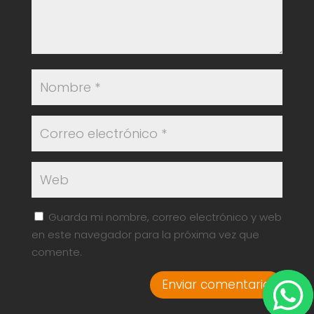
Guarda mi nombre, correo electrónico y web
en este navegador para la próxima vez que
comente.
Enviar comentario