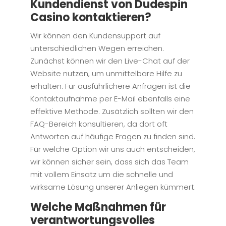
Kundendienst von Dudespin
Casino kontaktieren?
Wir können den Kundensupport auf
unterschiedlichen Wegen erreichen.
Zunächst können wir den Live-Chat auf der
Website nutzen, um unmittelbare Hilfe zu
erhalten. Für ausführlichere Anfragen ist die
Kontaktaufnahme per E-Mail ebenfalls eine
effektive Methode. Zusätzlich sollten wir den
FAQ-Bereich konsultieren, da dort oft
Antworten auf häufige Fragen zu finden sind.
Für welche Option wir uns auch entscheiden,
wir können sicher sein, dass sich das Team
mit vollem Einsatz um die schnelle und
wirksame Lösung unserer Anliegen kümmert.
Welche Maßnahmen für
verantwortungsvolles