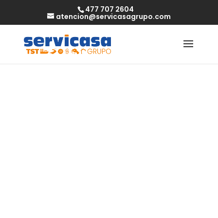
477 707 2604
atencion@servicasagrupo.com
Το διαδικτυακό
καζίνο με τις πιο
ταχείες