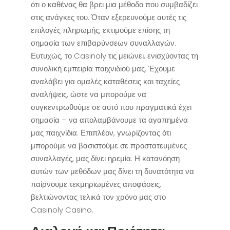
ότι ο καθένας θα βρει μια μέθοδο που συμβαδίζει
στις ανάγκες του. Όταν εξερευνούμε αυτές τις
επιλογές πληρωμής, εκτιμούμε επίσης τη
σημασία των επιβαρύνσεων συναλλαγών.
Ευτυχώς, το Casinoly τις μειώνει, ενισχύοντας τη
συνολική εμπειρία παιχνιδιού μας. Έχουμε
αναλάβει για ομαλές καταθέσεις και ταχείες
αναλήψεις, ώστε να μπορούμε να
συγκεντρωθούμε σε αυτό που πραγματικά έχει
σημασία – να απολαμβάνουμε τα αγαπημένα
μας παιχνίδια. Επιπλέον, γνωρίζοντας ότι
μπορούμε να βασιστούμε σε προστατευμένες
συναλλαγές, μας δίνει ηρεμία. Η κατανόηση
αυτών των μεθόδων μας δίνει τη δυνατότητα να
παίρνουμε τεκμηριωμένες αποφάσεις,
βελτιώνοντας τελικά τον χρόνο μας στο
Casinoly Casino.