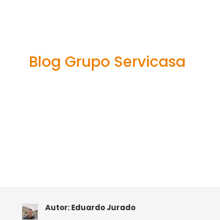
πληρωμές στην
Ελλάδα είναι το
Casinoly Casino
Blog Grupo Servicasa
Autor: Eduardo Jurado