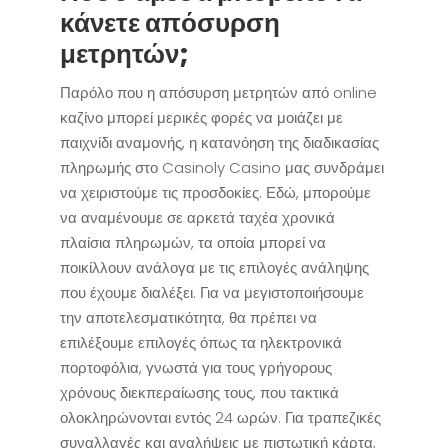
κάνετε απόσυρση
μετρητών;
Παρόλο που η απόσυρση μετρητών από online
καζίνο μπορεί μερικές φορές να μοιάζει με
παιχνίδι αναμονής, η κατανόηση της διαδικασίας
πληρωμής στο Casinoly Casino μας συνδράμει
να χειριστούμε τις προσδοκίες. Εδώ, μπορούμε
να αναμένουμε σε αρκετά ταχέα χρονικά
πλαίσια πληρωμών, τα οποία μπορεί να
ποικίλλουν ανάλογα με τις επιλογές ανάληψης
που έχουμε διαλέξει. Για να μεγιστοποιήσουμε
την αποτελεσματικότητα, θα πρέπει να
επιλέξουμε επιλογές όπως τα ηλεκτρονικά
πορτοφόλια, γνωστά για τους γρήγορους
χρόνους διεκπεραίωσης τους, που τακτικά
ολοκληρώνονται εντός 24 ωρών. Για τραπεζικές
συναλλαγές και αναλήψεις με πιστωτική κάρτα,