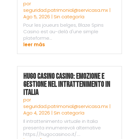
por
seguridad.patrimonial@servicasa.mx
|
Ago 5, 2026
|
Sin categoría
Pour les joueurs belges, Blaze Spins
Casino est au-delà d'une simple
plateforme...
leer más
Hugo Casino Casino: Emozione e
Gestione nel Intrattenimento in
Italia
por
seguridad.patrimonial@servicasa.mx
|
Ago 4, 2026
|
Sin categoría
Il intrattenimento virtuale in Italia
presenta innumerevoli alternative
https://hugocasinoo.it/....