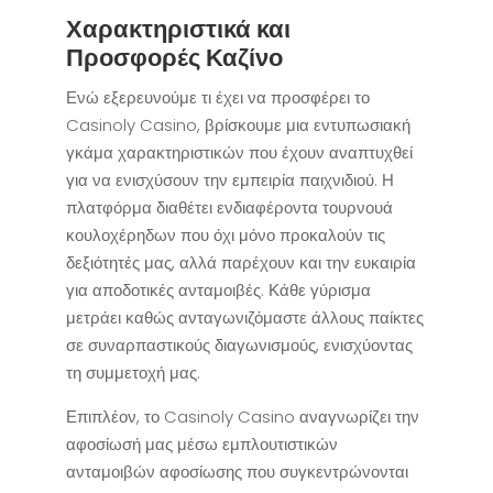
Χαρακτηριστικά και
Προσφορές Καζίνο
Ενώ εξερευνούμε τι έχει να προσφέρει το
Casinoly Casino, βρίσκουμε μια εντυπωσιακή
γκάμα χαρακτηριστικών που έχουν αναπτυχθεί
για να ενισχύσουν την εμπειρία παιχνιδιού. Η
πλατφόρμα διαθέτει ενδιαφέροντα τουρνουά
κουλοχέρηδων που όχι μόνο προκαλούν τις
δεξιότητές μας, αλλά παρέχουν και την ευκαιρία
για αποδοτικές ανταμοιβές. Κάθε γύρισμα
μετράει καθώς ανταγωνιζόμαστε άλλους παίκτες
σε συναρπαστικούς διαγωνισμούς, ενισχύοντας
τη συμμετοχή μας.
Επιπλέον, το Casinoly Casino αναγνωρίζει την
αφοσίωσή μας μέσω εμπλουτιστικών
ανταμοιβών αφοσίωσης που συγκεντρώνονται