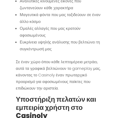
Αναλυτικές κινούμενες εικόνες που
ζωντανεύουν κάθε χαρακτήρα
Μαγευτικά φόντα που μας ταξιδεύουν σε έναν
άλλο κόσμο
Ομαλές αλλαγές που μας κρατούν
αφοσιωμένους
Ευκρίνεια υψηλής ανάλυσης που βελτιώνει τη
συγκέντρωσή μας
Σε έναν χώρο όπου κάθε λεπτομέρεια μετράει,
αυτά τα γραφικά βελτιώνουν το gameplay μας,
κάνοντας το Casinoly έναν πρωταρχικό
προορισμό για αφοσιωμένους παίκτες που
επιδιώκουν την αριστεία.
Υποστήριξη πελατών και
εμπειρία χρήστη στο
Casinoly