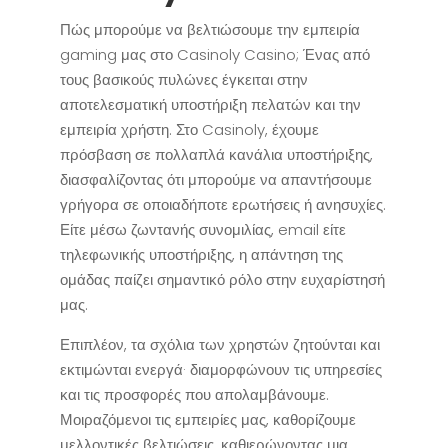
Πώς μπορούμε να βελτιώσουμε την εμπειρία
gaming μας στο Casinoly Casino; Ένας από
τους βασικούς πυλώνες έγκειται στην
αποτελεσματική υποστήριξη πελατών και την
εμπειρία χρήστη. Στο Casinoly, έχουμε
πρόσβαση σε πολλαπλά κανάλια υποστήριξης,
διασφαλίζοντας ότι μπορούμε να απαντήσουμε
γρήγορα σε οποιαδήποτε ερωτήσεις ή ανησυχίες.
Είτε μέσω ζωντανής συνομιλίας, email είτε
τηλεφωνικής υποστήριξης, η απάντηση της
ομάδας παίζει σημαντικό ρόλο στην ευχαρίστησή
μας.
Επιπλέον, τα σχόλια των χρηστών ζητούνται και
εκτιμώνται ενεργά· διαμορφώνουν τις υπηρεσίες
και τις προσφορές που απολαμβάνουμε.
Μοιραζόμενοι τις εμπειρίες μας, καθορίζουμε
μελλοντικές βελτιώσεις, καθιερώνοντας μια