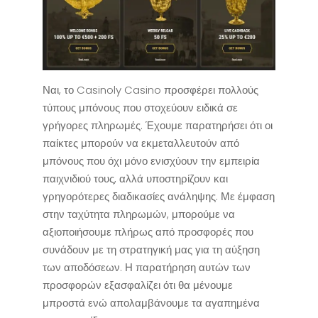
Ναι, το Casinoly Casino προσφέρει πολλούς
τύπους μπόνους που στοχεύουν ειδικά σε
γρήγορες πληρωμές. Έχουμε παρατηρήσει ότι οι
παίκτες μπορούν να εκμεταλλευτούν από
μπόνους που όχι μόνο ενισχύουν την εμπειρία
παιχνιδιού τους, αλλά υποστηρίζουν και
γρηγορότερες διαδικασίες ανάληψης. Με έμφαση
στην ταχύτητα πληρωμών, μπορούμε να
αξιοποιήσουμε πλήρως από προσφορές που
συνάδουν με τη στρατηγική μας για τη αύξηση
των αποδόσεων. Η παρατήρηση αυτών των
προσφορών εξασφαλίζει ότι θα μένουμε
μπροστά ενώ απολαμβάνουμε τα αγαπημένα