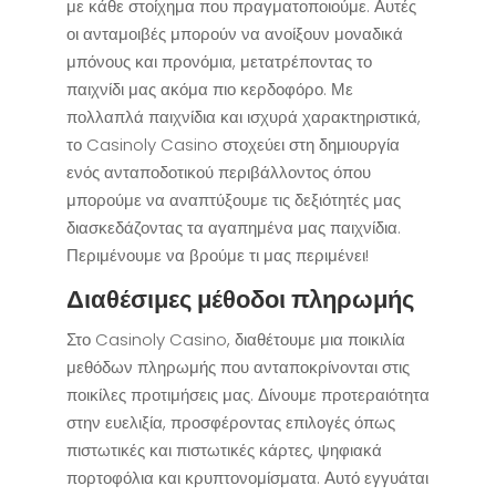
με κάθε στοίχημα που πραγματοποιούμε. Αυτές
οι ανταμοιβές μπορούν να ανοίξουν μοναδικά
μπόνους και προνόμια, μετατρέποντας το
παιχνίδι μας ακόμα πιο κερδοφόρο. Με
πολλαπλά παιχνίδια και ισχυρά χαρακτηριστικά,
το Casinoly Casino στοχεύει στη δημιουργία
ενός ανταποδοτικού περιβάλλοντος όπου
μπορούμε να αναπτύξουμε τις δεξιότητές μας
διασκεδάζοντας τα αγαπημένα μας παιχνίδια.
Περιμένουμε να βρούμε τι μας περιμένει!
Διαθέσιμες μέθοδοι πληρωμής
Στο Casinoly Casino, διαθέτουμε μια ποικιλία
μεθόδων πληρωμής που ανταποκρίνονται στις
ποικίλες προτιμήσεις μας. Δίνουμε προτεραιότητα
στην ευελιξία, προσφέροντας επιλογές όπως
πιστωτικές και πιστωτικές κάρτες, ψηφιακά
πορτοφόλια και κρυπτονομίσματα. Αυτό εγγυάται