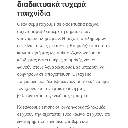
διαδικτυακά τυχερά
παιχνίδια
Όταν συμμετέχουμε σε διαδικτυακά καζίνο,
συχνά παραβλέπουμε τη σημασία των
γρήγορων πληρωμών. Η ταχύτητα πληρωμών
δεν είναι απλώς μια άνεση. Επηρεάζει άμεσα την
ικανοποίησή μας ως παίκτη. Αξιολογούμε τα
κέρδη μας και οι ημέρες αναμονής για να
φανούν στους λογαριασμούς μας μπορούν να
οδηγήσουν σε απογοήτευση. Οι ταχείες
πληρωμές μας διαβεβαιώνουν ότι το καζίνο τιμά
τον χρόνο και την εμπιστοσύνη μας,
βελτιώνοντας τη γενική μας εμπειρία.
Κατανοούμε επίσης ότι οι γρήγορες πληρωμές
δείχνουν την αξιοπιστία ενός καζίνο. Δείχνουν ότι
είναι χρηματοοικονομικά σταθερό και