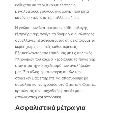
ενδέχεται να περιμένουμε ελαφρώς
μεγαλύτερους χρόνους αναμονής, που κατά
κανόνα εκτείνονται σε πολλές ημέρες.
Η γνώση των λεπτομερειών κάθε επιλογής
εξαργύρωσης ανοίγει το δρόμο για ομαλότερες
συναλλαγές, εξασφαλίζοντας ότι αξιοποιούμε τα
κέρδη χωρίς περιττές καθυστερήσεις.
Εξοικειώνοντας τον εαυτό μας με τις πολιτικές
πληρωμών του καζίνο, κερδίζουμε το πάνω χέρι
στον στρατηγικό σχεδιασμό των αναλήψεών
μας. Στο τέλος, η κατανόηση αυτών των
στοιχείων μας επιτρέπει να αποσύρουμε με
ασφάλεια και γρηγοράδα στο Casinoly Casino,
κρατώντας την παιχνιδική εμπειρία μας
απολαυστική και αποδοτική.
Ασφαλιστικά μέτρα για