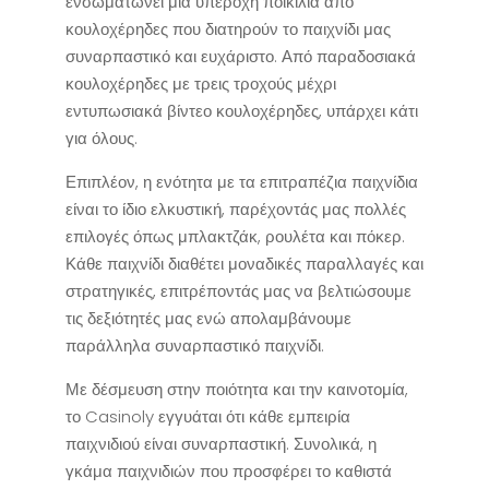
ενσωματώνει μια υπέροχη ποικιλία από
κουλοχέρηδες που διατηρούν το παιχνίδι μας
συναρπαστικό και ευχάριστο. Από παραδοσιακά
κουλοχέρηδες με τρεις τροχούς μέχρι
εντυπωσιακά βίντεο κουλοχέρηδες, υπάρχει κάτι
για όλους.
Επιπλέον, η ενότητα με τα επιτραπέζια παιχνίδια
είναι το ίδιο ελκυστική, παρέχοντάς μας πολλές
επιλογές όπως μπλακτζάκ, ρουλέτα και πόκερ.
Κάθε παιχνίδι διαθέτει μοναδικές παραλλαγές και
στρατηγικές, επιτρέποντάς μας να βελτιώσουμε
τις δεξιότητές μας ενώ απολαμβάνουμε
παράλληλα συναρπαστικό παιχνίδι.
Με δέσμευση στην ποιότητα και την καινοτομία,
το Casinoly εγγυάται ότι κάθε εμπειρία
παιχνιδιού είναι συναρπαστική. Συνολικά, η
γκάμα παιχνιδιών που προσφέρει το καθιστά