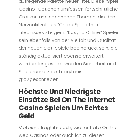
aufregende Palette neuer Titel. Diese “Spiel
Casino” Optionen umfassen fortschrittliche
Grafiken und spannende Themen, die den
Nervenkitzel des “Online Spielothek”
Erlebnisses steigern. “Kasyno Online” Spieler
sein ebenfalls von der Vielfalt und Qualität
der neuen Slot-Spiele beeindruckt sein, die
ständig aktualisiert ebenso erweitert
werden. Insgesamt werden Sicherheit und
Spielerschutz bei LuckyLouis
großgeschrieben.
Höchste Und Niedrigste
Einsätze Bei On The Internet
Casino Spielen Um Echtes
Geld
Vielleicht fragt ihr euch, wie fast alle On the
web Casinos oder auch ich zu diesen