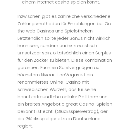
einem Internet casino spielen könnt.
Inzwischen gibt es zahlreiche verschiedene
Zahlungsmethoden für Einzahlungen bei On
the web Casinos und Spielotheken.
Letztendlich sollte jeder Bonus nicht wirklich
hoch sein, sondern auch» «realistisch
umsetzbar sein, o tatsächlich einen Surplus
für den Zocker zu bieten. Diese Kombination
garantiert Euch ein Spielvergnügen auf
höchstem Niveau. LeoVegas ist ein
renommiertes Online-Casino mit
schwedischen Wurzeln, das für seine
benutzerfreundliche cellular Plattform und
ein breites Angebot a great Casino-Spielen
bekannt ist echt. (Glücksspielvertrag), der
die Glücksspielgesetze in Deutschland
regiert.