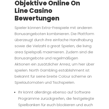
Objektive Online On
Line Casino
Bewertungen
Spieler können Extra-Freispiele mit anderen
Bonusangeboten kombinieren. Die Plattform
überzeugt durch ihre einfache Handhabung
sowie die Vielzahl a great Spielen, die living
area Spielspaß maximieren. Zudem sind die
Bonusangebote und regelmäßigen
Aktionen ein zusätzlicher Anreiz, um hier über
spielen. North Gambling establishment ist
bekannt für seine breite Colour scheme an
Spielautomaten und Tischspielen.
Ihr könnt allerdings ebenso auf Software
Programme zurückgreifen, die festgelegte
Spielbanken für euch blockieren und euch