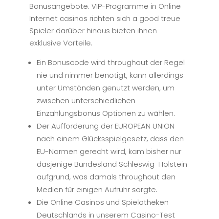
Bonusangebote. VIP-Programme in Online
Internet casinos richten sich a good treue
Spieler darüber hinaus bieten ihnen
exklusive Vorteile.
Ein Bonuscode wird throughout der Regel
nie und nimmer benötigt, kann allerdings
unter Umständen genutzt werden, um
zwischen unterschiedlichen
Einzahlungsbonus Optionen zu wählen.
Der Aufforderung der EUROPEAN UNION
nach einem Glücksspielgesetz, dass den
EU-Normen gerecht wird, kam bisher nur
dasjenige Bundesland Schleswig-Holstein
aufgrund, was damals throughout den
Medien für einigen Aufruhr sorgte.
Die Online Casinos und Spielotheken
Deutschlands in unserem Casino-Test