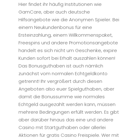
Hier findet ihr häufig Institutionen wie
GamCare, aber auch deutsche
Hilfsangebote wie die Anonymen Spieler. Bei
einem Neukundenbonus für eine
Ersteinzahlung, einem Willkommenspaket,
Freespins und andere Promotionsangebote
handelt es sich nicht um Geschenke, expire
Kunden sofort bei Erhalt auszahlen können!
Das Bonusguthaben ist auch nämlich
zunächst vom normalen Echtgeldkonto
getrennt! Ihr vergrößert durch diesen
Angeboten also euer Spielguthaben, aber
damit die Bonussumme wie normales
Echtgeld ausgezahlt werden kann, müssen
mehrere Bedingungen erfüllt werden. Es gibt
aber darüber hinaus das eine und andere
Casino mit Startguthaben oder allerlei
Aktionen für gratis Casino Freispiele. Wer mit