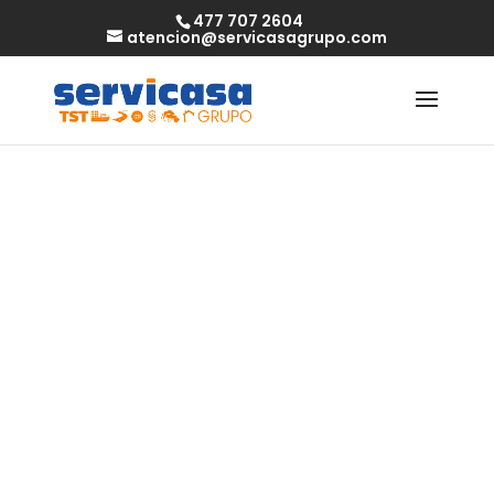
477 707 2604
atencion@servicasagrupo.com
«Die 8 Besten
Online-casinos
Deutschlands