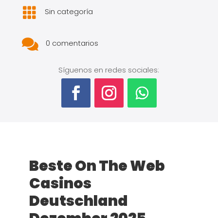

Sin categoría

0 comentarios
Síguenos en redes sociales:
Beste On The Web
Casinos
Deutschland