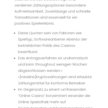
verdienen Zahlungsoptionen besondere
Aufmerksamkeit. Zuverlässige und schnelle
Transaktionen sind essenziell für ein
positives Spielerlebnis.
Diese Quoten sein von Faktoren wie
Spieltyp, Softwareanbieter ebenso der
betrieblichen Politik des Casinos
beeinflusst.
Das Antragsverfahren ist undramatisch
und kann throughout wenigen Wochen
abgeschlossen werden.»
«[newline]Kryptowährungen sind erlaubte
Zahlungsmittel für konforme Betreiber.
Im Gegensatz zu einem umfassenden
“Online Casino” konzentriert einander die
Online Spielothek mehr auf