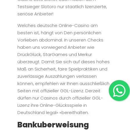
Testsieger Slotoro nur staatlich lizenzierte,
seriöse Anbieter!
Welches deutsche Online-Casino am
besten ist, hängt von Den persönlichen
Vorlieben abdominal. In unseren Checks
haben uns vorwiegend Anbieter wie
DrückGlück, StarGames und Merkur
überzeugt. Damit Sie sich auf dieses hohes
Maß an Sicherheit, faire Spielpraktiken und
zuverlässige Auszahlungen verlassen
können, empfehlen wir Ihnen ausschließlich
Seiten mit offizieller GGL-Lizenz. Derzeit
dürfen nur Casinos durch offizieller GGL-
Lizenz ihre Online-Glücksspiele in
Deutschland legal» «bereithalten.
Bankuberweisung