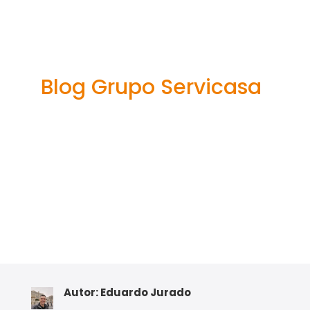
Polakom
Władzę nad
Powiadomieniami
Blog Grupo Servicasa
Autor: Eduardo Jurado