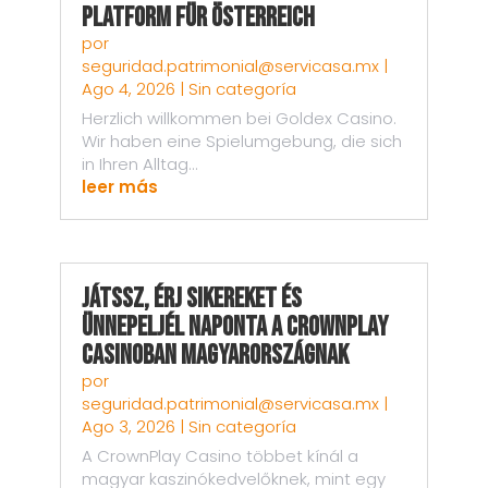
Platform für Österreich
por
seguridad.patrimonial@servicasa.mx
|
Ago 4, 2026
|
Sin categoría
Herzlich willkommen bei Goldex Casino.
Wir haben eine Spielumgebung, die sich
in Ihren Alltag...
leer más
Játssz, Érj sikereket és
Ünnepeljél Naponta a CrownPlay
Casinoban Magyarországnak
por
seguridad.patrimonial@servicasa.mx
|
Ago 3, 2026
|
Sin categoría
A CrownPlay Casino többet kínál a
magyar kaszinókedvelőknek, mint egy