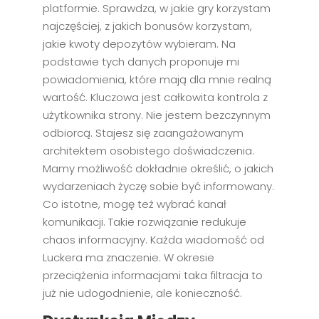
platformie. Sprawdza, w jakie gry korzystam
najczęściej, z jakich bonusów korzystam,
jakie kwoty depozytów wybieram. Na
podstawie tych danych proponuje mi
powiadomienia, które mają dla mnie realną
wartość. Kluczowa jest całkowita kontrola z
użytkownika strony. Nie jestem bezczynnym
odbiorcą. Stajesz się zaangażowanym
architektem osobistego doświadczenia.
Mamy możliwość dokładnie określić, o jakich
wydarzeniach życzę sobie być informowany.
Co istotne, mogę też wybrać kanał
komunikacji. Takie rozwiązanie redukuje
chaos informacyjny. Każda wiadomość od
Luckera ma znaczenie. W okresie
przeciążenia informacjami taka filtracja to
już nie udogodnienie, ale konieczność.