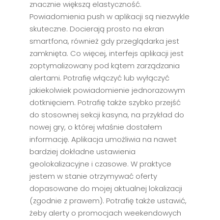
znacznie większą elastyczność.
Powiadomienia push w aplikacji są niezwykle
skuteczne. Docierają prosto na ekran
smartfona, również gdy przeglądarka jest
zamknięta. Co więcej, interfejs aplikacji jest
zoptymalizowany pod kątem zarządzania
alertami. Potrafię włączyć lub wyłączyć
jakiekolwiek powiadomienie jednorazowym
dotknięciem. Potrafię także szybko przejść
do stosownej sekcji kasyna, na przykład do
nowej gry, o której właśnie dostałem
informację. Aplikacja umożliwia na nawet
bardziej dokładne ustawienia
geolokalizacyjne i czasowe. W praktyce
jestem w stanie otrzymywać oferty
dopasowane do mojej aktualnej lokalizacji
(zgodnie z prawem). Potrafię także ustawić,
żeby alerty o promocjach weekendowych