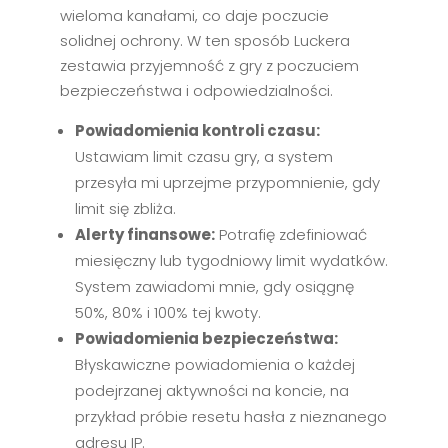
wieloma kanałami, co daje poczucie
solidnej ochrony. W ten sposób Luckera
zestawia przyjemność z gry z poczuciem
bezpieczeństwa i odpowiedzialności.
Powiadomienia kontroli czasu:
Ustawiam limit czasu gry, a system
przesyła mi uprzejme przypomnienie, gdy
limit się zbliża.
Alerty finansowe:
Potrafię zdefiniować
miesięczny lub tygodniowy limit wydatków.
System zawiadomi mnie, gdy osiągnę
50%, 80% i 100% tej kwoty.
Powiadomienia bezpieczeństwa:
Błyskawiczne powiadomienia o każdej
podejrzanej aktywności na koncie, na
przykład próbie resetu hasła z nieznanego
adresu IP.