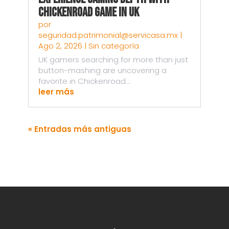
Chickenroad Game in UK
por
seguridad.patrimonial@servicasa.mx
|
Ago 2, 2026
|
Sin categoría
UK gamers searching for more than just
button-mashing are uncovering a
favorite in Chickenroad...
leer más
« Entradas más antiguas