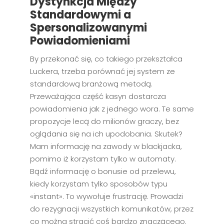
Dystynkcja Między
Standardowymi a
Spersonalizowanymi
Powiadomieniami
By przekonać się, co takiego przekształca
Luckera, trzeba porównać jej system ze
standardową branżową metodą.
Przeważająca część kasyn dostarcza
powiadomienia jak z jednego wora. Te same
propozycje lecą do milionów graczy, bez
oglądania się na ich upodobania. Skutek?
Mam informację na zawody w blackjacka,
pomimo iż korzystam tylko w automaty.
Bądź informację o bonusie od przelewu,
kiedy korzystam tylko sposobów typu
«instant». To wywołuje frustrację. Prowadzi
do rezygnacji wszystkich komunikatów, przez
co można stracić coś bardzo znaczącego.