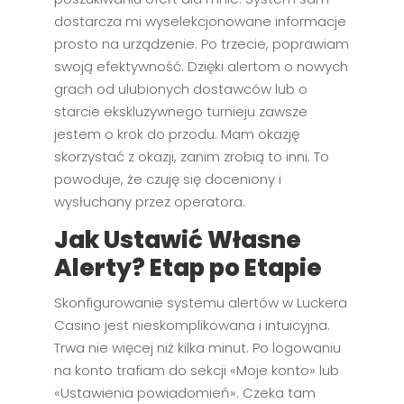
dostarcza mi wyselekcjonowane informacje
prosto na urządzenie. Po trzecie, poprawiam
swoją efektywność. Dzięki alertom o nowych
grach od ulubionych dostawców lub o
starcie ekskluzywnego turnieju zawsze
jestem o krok do przodu. Mam okazję
skorzystać z okazji, zanim zrobią to inni. To
powoduje, że czuję się doceniony i
wysłuchany przez operatora.
Jak Ustawić Własne
Alerty? Etap po Etapie
Skonfigurowanie systemu alertów w Luckera
Casino jest nieskomplikowana i intuicyjna.
Trwa nie więcej niż kilka minut. Po logowaniu
na konto trafiam do sekcji «Moje konto» lub
«Ustawienia powiadomień». Czeka tam