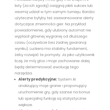
listy (za ich zgodą) osiągną jakiś sukces lub
wezmą udział w tym samym turnieju. Bardzo
użyteczne byłyby też zaawansowane alerty
dotyczące zmienności gier. Na przykład
powiadomienie, gdy ulubiony automat nie
wypłacił głównej wygranej od dłuższego
czasu (oczywiście bez żadnej gwarancji
wyniku). Luckera ma stabilny fundament,
żeby rozwijać te pomysły. Ja jako użytkownik
liczę, że mój głos i moje zachowanie dalej
będą determinować ewolucję tego
narzędzia.
Alerty predykcyjne:
System AI
analizujący moje granie i proponujący
uruchomienie gry, gdy szanse na bonus
lub specjalną funkcję są statystycznie
większe.