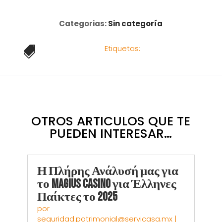
Categorias:
Sin categoría
Etiquetas:

OTROS ARTICULOS QUE TE
PUEDEN INTERESAR…
Η Πλήρης Ανάλυσή μας για
το Magius Casino για Έλληνες
Παίκτες το 2025
por
seguridad.patrimonial@servicasa.mx
|