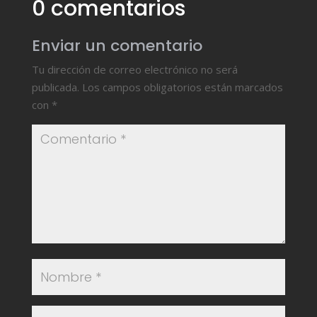
0 comentarios
Enviar un comentario
Tu dirección de correo electrónico no será
publicada.
Los campos obligatorios están marcados
con
*