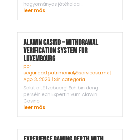
hagyományos játékoldal...
leer más
AlaWin Casino – Withdrawal
Verification System for
Luxembourg
por
seguridad.patrimonial@servicasa.mx
|
Ago 3, 2026
|
Sin categoría
Salut a Lëtzebuerg! Ech bin deng
perséinlech Expertin vum AlaWin
Casino...
leer más
Experience Gaming Depth with