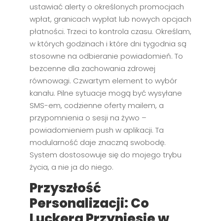
ustawiać alerty o określonych promocjach
wpłat, granicach wypłat lub nowych opcjach
płatności. Trzeci to kontrola czasu. Określam,
w których godzinach i które dni tygodnia są
stosowne na odbieranie powiadomień. To
bezcenne dla zachowania zdrowej
równowagi. Czwartym element to wybór
kanału. Pilne sytuacje mogą być wysyłane
SMS-em, codzienne oferty mailem, a
przypomnienia o sesji na żywo –
powiadomieniem push w aplikacji. Ta
modularność daje znaczną swobodę.
System dostosowuje się do mojego trybu
życia, a nie ja do niego.
Przyszłość
Personalizacji: Co
Luckera Przyniesie w