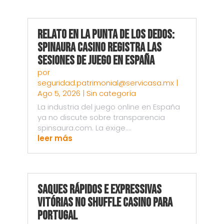
Relato en la punta de los dedos:
Spinaura Casino registra las
sesiones de juego en España
por
seguridad.patrimonial@servicasa.mx
|
Ago 5, 2026
|
Sin categoría
La industria del juego online en España
ya no discute sobre transparencia
spinsaura.com. La exige....
leer más
Saques Rápidos e Expressivas
Vitórias no Shuffle Casino para
Portugal