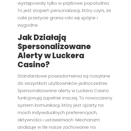
występowały tylko w piątkowe popołudnia.
To jest stopień personalizacji, który czyni, że
całe przeżycie grania robi się spójne i
wygodne.
Jak Działają
Spersonalizowane
Alerty w Luckera
Casino?
Standardowe powiadomienia są rozsyłane
do wszystkich użytkowników jednocześnie.
Spersonalizowane alerty w Luckera Casino
funkcjonują zupełnie inaczej. To nowoczesny
system komunikacji, który jest oparty na
moich indywidualnych preferencjach,
aktywności i ustawieniach. Mechanizm
analizuje w tle nasze zachowanie na