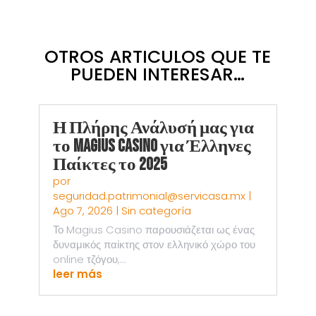
OTROS ARTICULOS QUE TE
PUEDEN INTERESAR…
Η Πλήρης Ανάλυσή μας για
το Magius Casino για Έλληνες
Παίκτες το 2025
por
seguridad.patrimonial@servicasa.mx
|
Ago 7, 2026
|
Sin categoría
Το Magius Casino παρουσιάζεται ως ένας
δυναμικός παίκτης στον ελληνικό χώρο του
online τζόγου,...
leer más