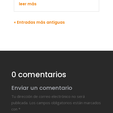
leer más
« Entradas más antiguas
0 comentarios
Enviar un comentario
Tu dirección de correo electrónico no será
publicada.
Los campos obligatorios están marcados
con
*