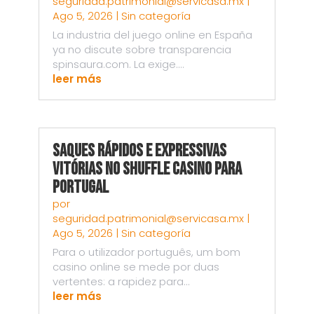
seguridad.patrimonial@servicasa.mx
|
Ago 5, 2026
|
Sin categoría
La industria del juego online en España
ya no discute sobre transparencia
spinsaura.com. La exige....
leer más
Saques Rápidos e Expressivas
Vitórias no Shuffle Casino para
Portugal
por
seguridad.patrimonial@servicasa.mx
|
Ago 5, 2026
|
Sin categoría
Para o utilizador português, um bom
casino online se mede por duas
vertentes: a rapidez para...
leer más