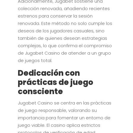
Adicionalmente, Jugabet sostiene una
colección renovada, añadiendo recientes
estrenos para conservar la sesión
renovada. Este método no solo cumple los
deseos de los jugadores casuales, sino
también de quienes desean estrategias
complejas, lo que confirma el compromiso
de Jugabet Casino de atender a un grupo
de juegos total.
Dedicación con
prácticas de juego
consciente
Jugabet Casino se centra en las prácticas
de juego responsable, valorando su
importancia para fomentar un entorno de
juego viable. El casino aplica estrictos
protocolos de verificación de edad,