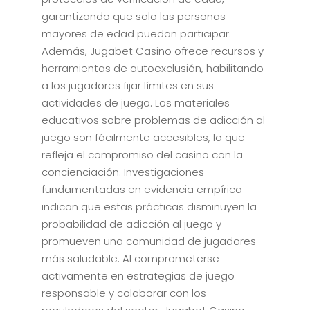
garantizando que solo las personas
mayores de edad puedan participar.
Además, Jugabet Casino ofrece recursos y
herramientas de autoexclusión, habilitando
a los jugadores fijar límites en sus
actividades de juego. Los materiales
educativos sobre problemas de adicción al
juego son fácilmente accesibles, lo que
refleja el compromiso del casino con la
concienciación. Investigaciones
fundamentadas en evidencia empírica
indican que estas prácticas disminuyen la
probabilidad de adicción al juego y
promueven una comunidad de jugadores
más saludable. Al comprometerse
activamente en estrategias de juego
responsable y colaborar con los