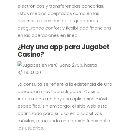
electrónicos y transferencias bancarias.
Estos medios aceptados cumplen las
diversas elecciones de los jugadores,
asegurando confort y flexibilidad financiera
en las operaciones en línea.
¿Hay una app para Jugabet
Casino?
La consulta se refiere a la existencia de una
aplicación móvil para Jugabet Casino.
Actualmente no hay una aplicación móvil
específica; sin embargo, el sitio web está
optimizado para su uso en dispositivos
móviles, ofreciendo una opción funcional a
los usuarios.