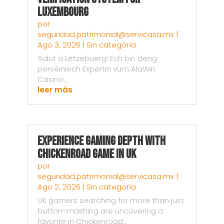
Luxembourg
por
seguridad.patrimonial@servicasa.mx
|
Ago 3, 2026
|
Sin categoría
Salut a Lëtzebuerg! Ech bin deng
perséinlech Expertin vum AlaWin
Casino...
leer más
Experience Gaming Depth with
Chickenroad Game in UK
por
seguridad.patrimonial@servicasa.mx
|
Ago 2, 2026
|
Sin categoría
UK gamers searching for more than just
button-mashing are uncovering a
favorite in Chickenroad...