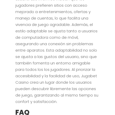
jugadores prefieren sitios con acceso
mejorado a entretenimientos, ofertas y
manejo de cuentas, lo que facilita una
vivencia de juego agradable. Además, el
estilo adaptable se ajusta tanto a usuarios
de computadora como de móvil,
asegurando una conexión sin problemas
entre aparatos. Esta adaptabilidad no solo
se ajusta a las gustos del usuario, sino que
también fomenta un entorno amigable
para todos los los jugadores. Al priorizar la
accesibilidad y la facilidad de uso, Jugabet
Casino crea un lugar donde los usuarios
pueden descubrir libremente las opciones
de juego, garantizando al mismo tiempo su
confort y satisfacción.
FAQ