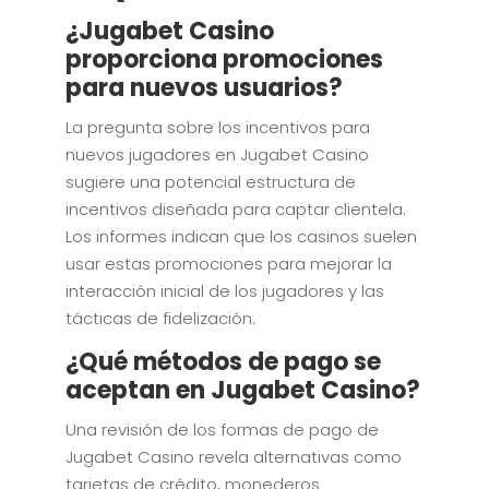
¿Jugabet Casino
proporciona promociones
para nuevos usuarios?
La pregunta sobre los incentivos para
nuevos jugadores en Jugabet Casino
sugiere una potencial estructura de
incentivos diseñada para captar clientela.
Los informes indican que los casinos suelen
usar estas promociones para mejorar la
interacción inicial de los jugadores y las
tácticas de fidelización.
¿Qué métodos de pago se
aceptan en Jugabet Casino?
Una revisión de los formas de pago de
Jugabet Casino revela alternativas como
tarjetas de crédito, monederos