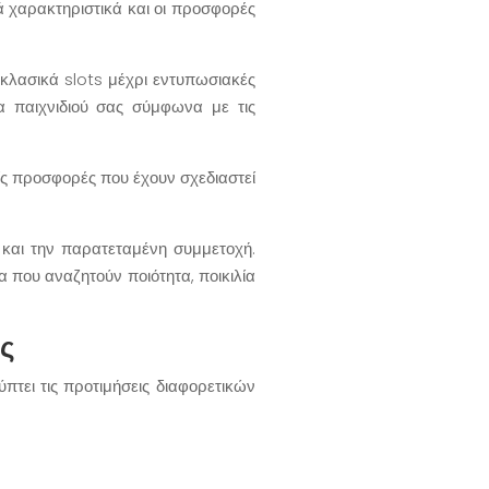
ά χαρακτηριστικά και οι προσφορές
 κλασικά slots μέχρι εντυπωσιακές
α παιχνιδιού σας σύμφωνα με τις
ίς προσφορές που έχουν σχεδιαστεί
 και την παρατεταμένη συμμετοχή.
 που αναζητούν ποιότητα, ποικιλία
ές
πτει τις προτιμήσεις διαφορετικών