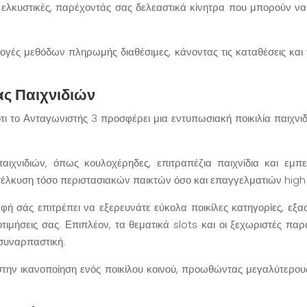
 ελκυστικές, παρέχοντάς σας δελεαστικά κίνητρα που μπορούν να 
λογές μεθόδων πληρωμής διαθέσιμες, κάνοντας τις καταθέσεις και 
ας Παιχνιδιών
τι το Ανταγωνιστής 3 προσφέρει μια εντυπωσιακή ποικιλία παιχν
ιχνιδιών, όπως κουλοχέρηδες, επιτραπέζια παιχνίδια και εμπε
έλκυση τόσο περιστασιακών παικτών όσο και επαγγελματιών high r
ή σάς επιτρέπει να εξερευνάτε εύκολα ποικίλες κατηγορίες, εξασ
οτιμήσεις σας. Επιπλέον, τα θεματικά slots και οι ξεχωριστές π
 συναρπαστική.
στην ικανοποίηση ενός ποικίλου κοινού, προωθώντας μεγαλύτερου