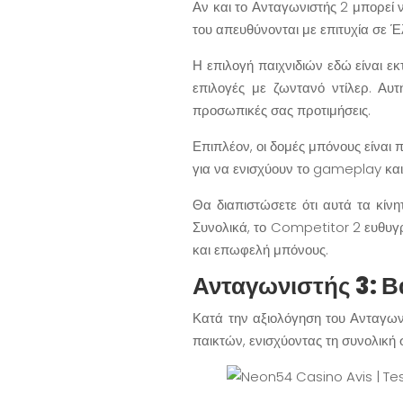
Αν και το Ανταγωνιστής 2 μπορεί 
του απευθύνονται με επιτυχία σε Έ
Η επιλογή παιχνιδιών εδώ είναι ε
επιλογές με ζωντανό ντίλερ. Αυ
προσωπικές σας προτιμήσεις.
Επιπλέον, οι δομές μπόνους είναι
για να ενισχύουν το gameplay και
Θα διαπιστώσετε ότι αυτά τα κίν
Συνολικά, το Competitor 2 ευθυγρ
και επωφελή μπόνους.
Ανταγωνιστής 3: Β
Κατά την αξιολόγηση του Ανταγωνι
παικτών, ενισχύοντας τη συνολική 