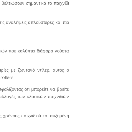
βελτιώσουν σημαντικά το παιχνίδι
τις αναλήψεις απλούστερες και πιο
ιδιών που καλύπτει διάφορα γούστα
ιρίες με ζωντανό ντίλερ, αυτός ο
ollers.
φαλίζοντας ότι μπορείτε να βρείτε
αραλλαγές των κλασικών παιχνιδιών
ς χρόνους παιχνιδιού και αυξημένη