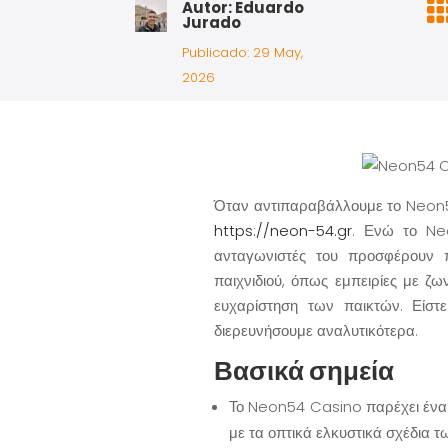
Autor: Eduardo
Jurado
Publicado: 29 May,
2026
Όταν αντιπαραβάλλουμε το Neon54 
https://neon-54.gr
. Ενώ το Neo
ανταγωνιστές του προσφέρουν 
παιχνιδιού, όπως εμπειρίες με ζω
ευχαρίστηση των παικτών. Είστ
διερευνήσουμε αναλυτικότερα.
Βασικά σημεία
Το Neon54 Casino παρέχει ένα 
με τα οπτικά ελκυστικά σχέδια 