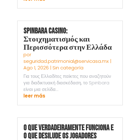
Spinbara Casino:
Στοιχηματισμός και
Περισσότερα στην Ελλάδα
por
seguridad.patrimonial@servicasa.mx
|
Ago 1, 2026
|
Sin categoría
Για τους Ελλαδίτες παίκτες που αναζητούν
για διαδικτυακή διασκέδαση, το Spinbara
είναι μια σελίδα...
leer más
O Que Verdadeiramente Funciona e
o Que Desilude os Jogadores