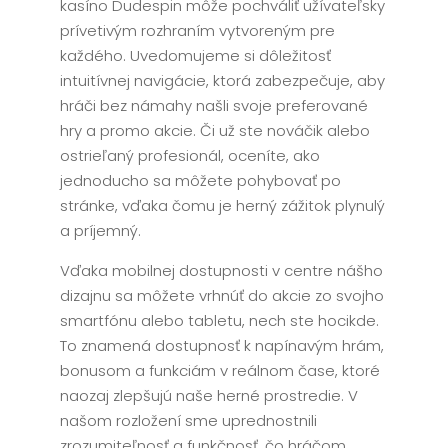
kasíno Dudespin môže pochváliť užívateľsky
prívetivým rozhraním vytvoreným pre
každého. Uvedomujeme si dôležitosť
intuitívnej navigácie, ktorá zabezpečuje, aby
hráči bez námahy našli svoje preferované
hry a promo akcie. Či už ste nováčik alebo
ostrieľaný profesionál, oceníte, ako
jednoducho sa môžete pohybovať po
stránke, vďaka čomu je herný zážitok plynulý
a príjemný.
Vďaka mobilnej dostupnosti v centre nášho
dizajnu sa môžete vrhnúť do akcie zo svojho
smartfónu alebo tabletu, nech ste hocikde.
To znamená dostupnosť k napínavým hrám,
bonusom a funkciám v reálnom čase, ktoré
naozaj zlepšujú naše herné prostredie. V
našom rozložení sme uprednostnili
zrozumiteľnosť a funkčnosť, čo hráčom