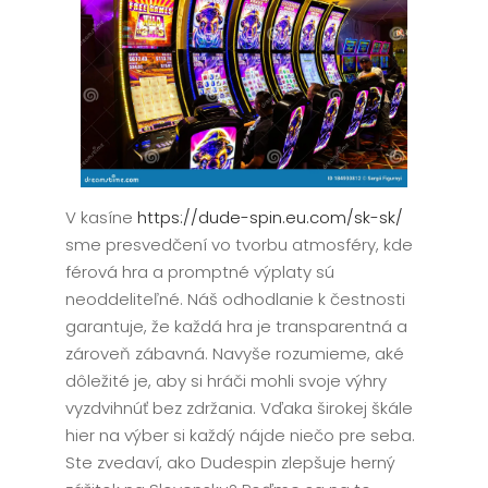
V kasíne
https://dude-spin.eu.com/sk-sk/
sme presvedčení vo tvorbu atmosféry, kde
férová hra a promptné výplaty sú
neoddeliteľné. Náš odhodlanie k čestnosti
garantuje, že každá hra je transparentná a
zároveň zábavná. Navyše rozumieme, aké
dôležité je, aby si hráči mohli svoje výhry
vyzdvihnúť bez zdržania. Vďaka širokej škále
hier na výber si každý nájde niečo pre seba.
Ste zvedaví, ako Dudespin zlepšuje herný