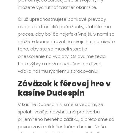
môžete vychutnať takmer okamžite.
Či už uprednostňujete bankové prevody
alebo elektronické peňaženky, zľahčili sme
proces, aby bol čo najefektívnejší. S nami sa
môžete koncentrovať na svoju hru namiesto
toho, aby ste sa museli starať o
oneskorenie na výplaty. Oslavujme teda
tieto výhry a udržme vzrušenie aktívne
vďaka nášmu rýchlemu spracovaniu!
Záväzok k férovej hre v
kasíne Dudespin
V kasíne Dudespin si sme si vedomí, že
spolahlivosť je nevyhnutná pre tvorbu
príjemného herného zážitku, a preto sme sa
pevne zaviazali k čestnému hraniu. Naše