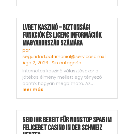
LVBet kaszinó – Biztonsági
funkciók és licenc információk
Magyarország számára
por
seguridad.patrimonial@servicasa.mx
|
Ago 2, 2026
|
Sin categoría
Internetes kaszinó választásakor a
játékos élmény mellett egy tényező
döntő: hogyan megbízható. Az...
leer más
Seid ihr bereit für nonstop Spaß im
Felicebet Casino in der Schweiz