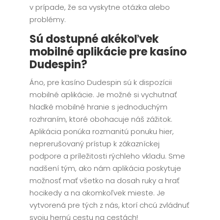
v prípade, že sa vyskytne otázka alebo
problémy.
Sú dostupné akékoľvek
mobilné aplikácie pre kasíno
Dudespin?
Áno, pre kasíno Dudespin sú k dispozícii
mobilné aplikácie. Je možné si vychutnať
hladké mobilné hranie s jednoduchým
rozhraním, ktoré obohacuje náš zážitok.
Aplikácia ponúka rozmanitú ponuku hier,
neprerušovaný prístup k zákazníckej
podpore a príležitosti rýchleho vkladu. Sme
nadšení tým, ako nám aplikácia poskytuje
možnosť mať všetko na dosah ruky a hrať
hocikedy a na akomkoľvek mieste. Je
vytvorená pre tých z nás, ktorí chcú zvládnuť
svoju hernú cestu na cestách!