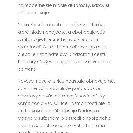
najmodernejšie hracie automaty, každý si
príde na svoje.
Naša zbierka obsahuje exkluzívne tituly,
ktoré nikde nenájdete, a obohacuje váš
zážitok o jedinečné témy a kreatívnu
hrateľnosť. Či už ste ostrieľaný high roller
alebo len začínate svoju hazardnú cestu,
tieto hry sú výzvou aj zábavou v rovnakom
pomere.
Navyše, našu knižnicu neustále obnovujeme,
aby sme vám zaručili, že počas každej
návštevy na vás očakávajú nové zážitky.
Kombinácia vzrušujúcej rozmanitosti hier a
exkluzívnych ponúk odlišuje Dudespin
Casino v súťažnom prostredí a robí z neho
napínavú destináciu pre tých, ktorí túžia
zvládnuť umenie hrania.