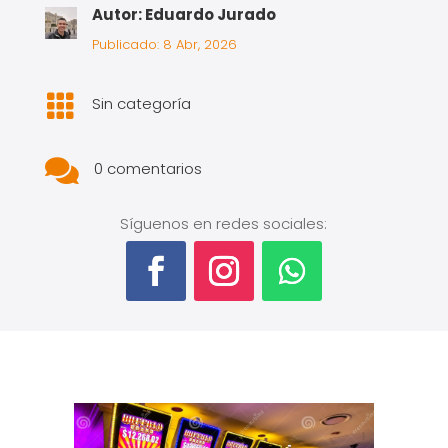
Autor: Eduardo Jurado
Publicado: 8 Abr, 2026

Sin categoría

0 comentarios
Síguenos en redes sociales: