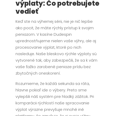
výplaty: Čo potrebujete
vedieť
Keď ste na výhernej sérii, nie je nič lepšie
ako pocit, že máte rýchly prístup k svojim
peniazom. V kasíne Dudespin
uprednostňujeme nielen vaše výhry, ale aj
procesovanie výplat, ktoré po nich
nasleduje. Naše bleskovo rýchle výplaty sú
vytvorené tak, aby zabezpečili, že sa k vám
vaše ťažko zarobené peniaze prídu bez
zbytočných oneskorení.
Rozumieme, že každá sekunda sa ráta,
hlavne pokiaľ ide o výbery. Preto sme
vylepšili náš systém pre hladký zážitok. Pri
komparácii rýchlostí naše spracovanie
výplat výrazne prevyšuje mnohé iné
platformy, čo zaručuje, že si svoje výhry