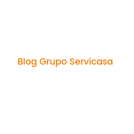
Onderwijst
Spelers in
Nederland met
Educatieve
Bronnen
Blog Grupo Servicasa