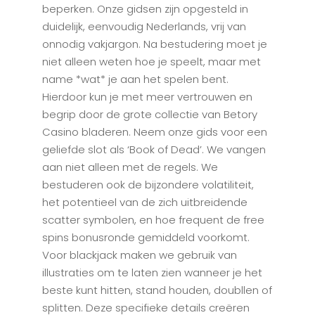
beperken. Onze gidsen zijn opgesteld in
duidelijk, eenvoudig Nederlands, vrij van
onnodig vakjargon. Na bestudering moet je
niet alleen weten hoe je speelt, maar met
name *wat* je aan het spelen bent.
Hierdoor kun je met meer vertrouwen en
begrip door de grote collectie van Betory
Casino bladeren. Neem onze gids voor een
geliefde slot als ‘Book of Dead’. We vangen
aan niet alleen met de regels. We
bestuderen ook de bijzondere volatiliteit,
het potentieel van de zich uitbreidende
scatter symbolen, en hoe frequent de free
spins bonusronde gemiddeld voorkomt.
Voor blackjack maken we gebruik van
illustraties om te laten zien wanneer je het
beste kunt hitten, stand houden, doubllen of
splitten. Deze specifieke details creëren