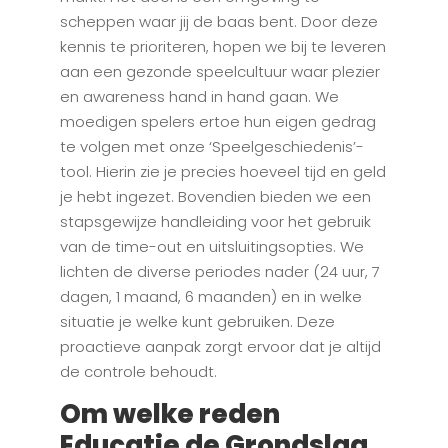
scheppen waar jij de baas bent. Door deze
kennis te prioriteren, hopen we bij te leveren
aan een gezonde speelcultuur waar plezier
en awareness hand in hand gaan. We
moedigen spelers ertoe hun eigen gedrag
te volgen met onze ‘Speelgeschiedenis’-
tool. Hierin zie je precies hoeveel tijd en geld
je hebt ingezet. Bovendien bieden we een
stapsgewijze handleiding voor het gebruik
van de time-out en uitsluitingsopties. We
lichten de diverse periodes nader (24 uur, 7
dagen, 1 maand, 6 maanden) en in welke
situatie je welke kunt gebruiken. Deze
proactieve aanpak zorgt ervoor dat je altijd
de controle behoudt.
Om welke reden
Educatie de Grondslag