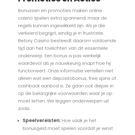
Bonussen en promoties maken online
casino spelen extra spannend, maar de
regels kunnen ingewikkeld zijn. Als je die
verkeerd begrijpt, eindig je in frustratie.
Betory Casino besteedt daarom voldoende
tijd aan het toelichten van dit essentiële
onderwerp. Een bonus is pas werkelijk
waardevol als je nauwkeurig snapt hoe hij
functioneert. Onze informatie vertellen niet
alleen wat een depositobonus, free spins of
cashback aanbod is. Ze gaan ook dieper in
op de belangrijke voorwaarden waar je op
moet letten. We leggen onderwerpen uit
zoals:
Speelvereisten:
Hoe vaak je het
bonusgeld moet spelen voordat je winst