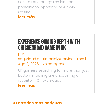
Salut a Lëtzebuerg! Ech bin deng
perséinlech Expertin vum AlaWin
Casino...
leer más
Experience Gaming Depth with
Chickenroad Game in UK
por
seguridad.patrimonial@servicasa.mx
|
Ago 2, 2026
|
Sin categoría
UK gamers searching for more than just
button-mashing are uncovering a
favorite in Chickenroad...
leer más
« Entradas más antiguas