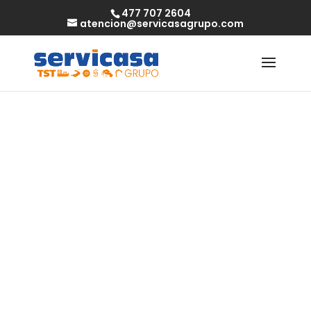
477 707 2604
atencion@servicasagrupo.com
Kennis betekent
macht: Betory
Casino