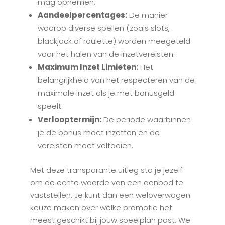
mag opnemen.
Aandeelpercentages:
De manier
waarop diverse spellen (zoals slots,
blackjack of roulette) worden meegeteld
voor het halen van de inzetvereisten.
Maximum Inzet Limieten:
Het
belangrijkheid van het respecteren van de
maximale inzet als je met bonusgeld
speelt.
Verlooptermijn:
De periode waarbinnen
je de bonus moet inzetten en de
vereisten moet voltooien.
Met deze transparante uitleg sta je jezelf
om de echte waarde van een aanbod te
vaststellen. Je kunt dan een weloverwogen
keuze maken over welke promotie het
meest geschikt bij jouw speelplan past. We