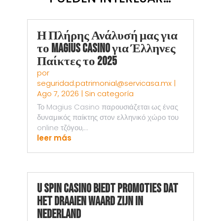
Η Πλήρης Ανάλυσή μας για
το Magius Casino για Έλληνες
Παίκτες το 2025
por
seguridad.patrimonial@servicasa.mx
|
Ago 7, 2026
|
Sin categoría
Το Magius Casino παρουσιάζεται ως ένας
δυναμικός παίκτης στον ελληνικό χώρο του
online τζόγου,...
leer más
U Spin Casino Biedt Promoties Dat
Het Draaien Waard Zijn in
Nederland