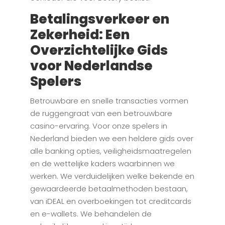
Betalingsverkeer en
Zekerheid: Een
Overzichtelijke Gids
voor Nederlandse
Spelers
Betrouwbare en snelle transacties vormen
de ruggengraat van een betrouwbare
casino-ervaring. Voor onze spelers in
Nederland bieden we een heldere gids over
alle banking opties, veiligheidsmaatregelen
en de wettelijke kaders waarbinnen we
werken. We verduidelijken welke bekende en
gewaardeerde betaalmethoden bestaan,
van iDEAL en overboekingen tot creditcards
en e-wallets. We behandelen de