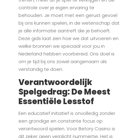
controle over je eigen ervaring te
behouden. Je moet met een gerust gevoel
bij ons kunnen spelen, in de wetenschap dat
je alle informatie aantreft die je behoeft.
Deze gids laat zien hoe we dat uitvoeren en
welke bronnen we speciaal voor jou in
Nederland hebben voorbereid. Ons doel is
om je tijd bij ons zowel aangenaam als
verstandig te doen.
Verantwoordelijk
Spelgedrag: De Meest
Essentiële Lesstof
Een educatief initiatief is onvolledig zonder
een grondige en constante focus op
verantwoord spelen. Voor Betory Casino is
dit zeker geen verplicht nummertje. Het is