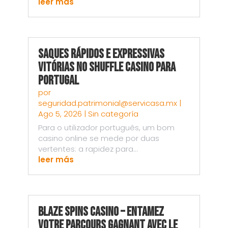
leer más
Saques Rápidos e Expressivas
Vitórias no Shuffle Casino para
Portugal
por
seguridad.patrimonial@servicasa.mx
|
Ago 5, 2026
|
Sin categoría
Para o utilizador português, um bom
casino online se mede por duas
vertentes: a rapidez para...
leer más
Blaze Spins Casino – Entamez
votre parcours gagnant avec le