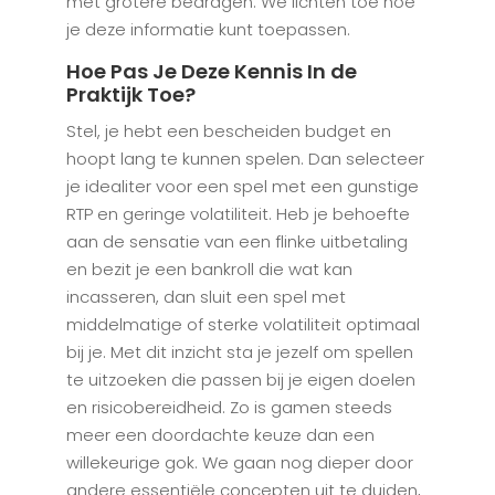
met grotere bedragen. We lichten toe hoe
je deze informatie kunt toepassen.
Hoe Pas Je Deze Kennis In de
Praktijk Toe?
Stel, je hebt een bescheiden budget en
hoopt lang te kunnen spelen. Dan selecteer
je idealiter voor een spel met een gunstige
RTP en geringe volatiliteit. Heb je behoefte
aan de sensatie van een flinke uitbetaling
en bezit je een bankroll die wat kan
incasseren, dan sluit een spel met
middelmatige of sterke volatiliteit optimaal
bij je. Met dit inzicht sta je jezelf om spellen
te uitzoeken die passen bij je eigen doelen
en risicobereidheid. Zo is gamen steeds
meer een doordachte keuze dan een
willekeurige gok. We gaan nog dieper door
andere essentiële concepten uit te duiden,