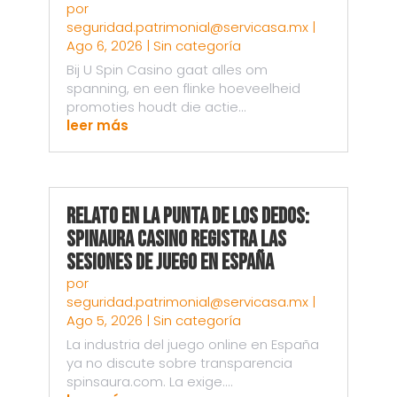
por
seguridad.patrimonial@servicasa.mx
|
Ago 6, 2026
|
Sin categoría
Bij U Spin Casino gaat alles om
spanning, en een flinke hoeveelheid
promoties houdt die actie...
leer más
Relato en la punta de los dedos:
Spinaura Casino registra las
sesiones de juego en España
por
seguridad.patrimonial@servicasa.mx
|
Ago 5, 2026
|
Sin categoría
La industria del juego online en España
ya no discute sobre transparencia
spinsaura.com. La exige....