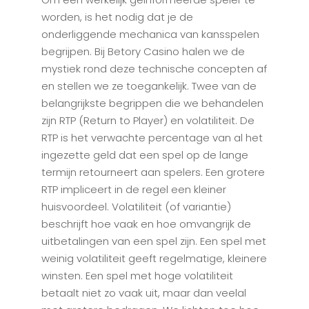
worden, is het nodig dat je de
onderliggende mechanica van kansspelen
begrijpen. Bij Betory Casino halen we de
mystiek rond deze technische concepten af
en stellen we ze toegankelijk. Twee van de
belangrijkste begrippen die we behandelen
zijn RTP (Return to Player) en volatiliteit. De
RTP is het verwachte percentage van al het
ingezette geld dat een spel op de lange
termijn retourneert aan spelers. Een grotere
RTP impliceert in de regel een kleiner
huisvoordeel. Volatiliteit (of variantie)
beschrijft hoe vaak en hoe omvangrijk de
uitbetalingen van een spel zijn. Een spel met
weinig volatiliteit geeft regelmatige, kleinere
winsten. Een spel met hoge volatiliteit
betaalt niet zo vaak uit, maar dan veelal