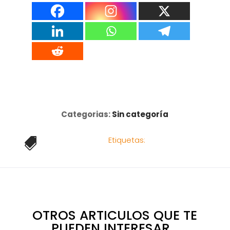
Categorias:
Sin categoría
Etiquetas:

OTROS ARTICULOS QUE TE
PUEDEN INTERESAR…