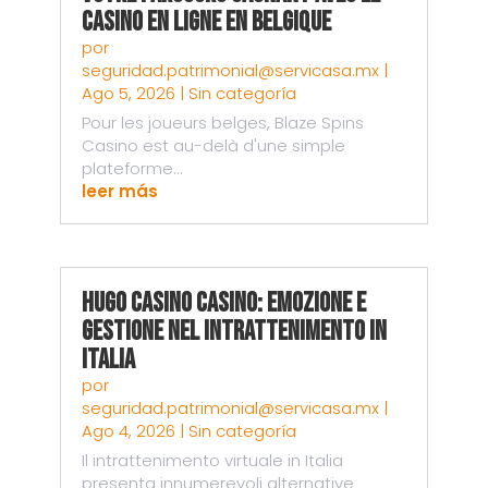
casino en ligne en Belgique
por
seguridad.patrimonial@servicasa.mx
|
Ago 5, 2026
|
Sin categoría
Pour les joueurs belges, Blaze Spins
Casino est au-delà d'une simple
plateforme...
leer más
Hugo Casino Casino: Emozione e
Gestione nel Intrattenimento in
Italia
por
seguridad.patrimonial@servicasa.mx
|
Ago 4, 2026
|
Sin categoría
Il intrattenimento virtuale in Italia
presenta innumerevoli alternative