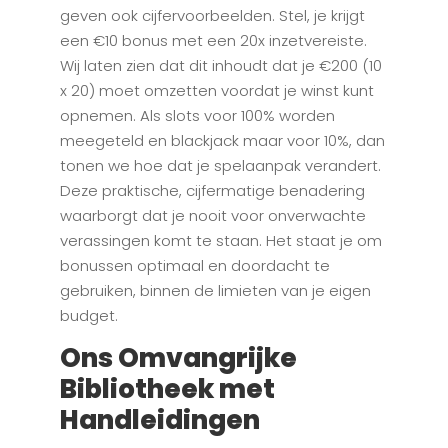
geven ook cijfervoorbeelden. Stel, je krijgt
een €10 bonus met een 20x inzetvereiste.
Wij laten zien dat dit inhoudt dat je €200 (10
x 20) moet omzetten voordat je winst kunt
opnemen. Als slots voor 100% worden
meegeteld en blackjack maar voor 10%, dan
tonen we hoe dat je spelaanpak verandert.
Deze praktische, cijfermatige benadering
waarborgt dat je nooit voor onverwachte
verassingen komt te staan. Het staat je om
bonussen optimaal en doordacht te
gebruiken, binnen de limieten van je eigen
budget.
Ons Omvangrijke
Bibliotheek met
Handleidingen