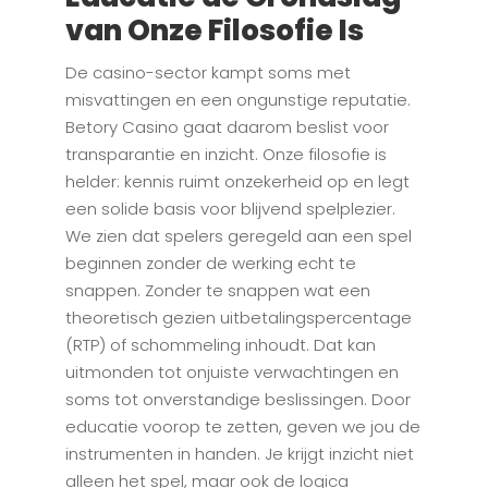
van Onze Filosofie Is
De casino-sector kampt soms met
misvattingen en een ongunstige reputatie.
Betory Casino gaat daarom beslist voor
transparantie en inzicht. Onze filosofie is
helder: kennis ruimt onzekerheid op en legt
een solide basis voor blijvend spelplezier.
We zien dat spelers geregeld aan een spel
beginnen zonder de werking echt te
snappen. Zonder te snappen wat een
theoretisch gezien uitbetalingspercentage
(RTP) of schommeling inhoudt. Dat kan
uitmonden tot onjuiste verwachtingen en
soms tot onverstandige beslissingen. Door
educatie voorop te zetten, geven we jou de
instrumenten in handen. Je krijgt inzicht niet
alleen het spel, maar ook de logica