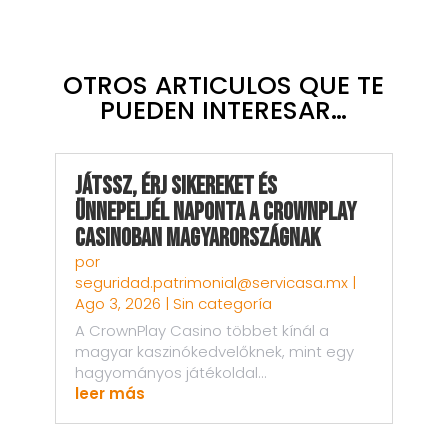
OTROS ARTICULOS QUE TE
PUEDEN INTERESAR…
Játssz, Érj sikereket és
Ünnepeljél Naponta a CrownPlay
Casinoban Magyarországnak
por
seguridad.patrimonial@servicasa.mx
|
Ago 3, 2026
|
Sin categoría
A CrownPlay Casino többet kínál a
magyar kaszinókedvelőknek, mint egy
hagyományos játékoldal...
leer más