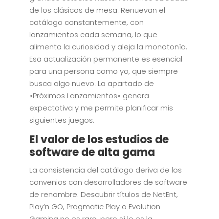
de los clásicos de mesa. Renuevan el
catálogo constantemente, con
lanzamientos cada semana, lo que
alimenta la curiosidad y aleja la monotonía.
Esa actualización permanente es esencial
para una persona como yo, que siempre
busca algo nuevo. La apartado de
«Próximos Lanzamientos» genera
expectativa y me permite planificar mis
siguientes juegos.
El valor de los estudios de
software de alta gama
La consistencia del catálogo deriva de los
convenios con desarrolladores de software
de renombre. Descubrir títulos de NetEnt,
Play’n GO, Pragmatic Play o Evolution
Gaming no es raro, pero sí lo es la