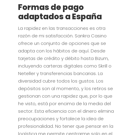
Formas de pago
adaptados a España
La rapidez en las transacciones es otra
razón de mi satisfacción. Sankra Casino
ofrece un conjunto de opciones que se
adapta con los hábitos de aquí. Desde
tarjetas de crédito y débito hasta Bizum,
incluyendo carteras digitales como Skrill o
Neteller y transferencias bancarias. La
diversidad cubre todos los gustos. Los
depósitos son al momento, y los retiros se
gestionan con una rapidez que, por lo que
he visto, está por encima de la media del
sector. Esta eficiencia con el dinero elimina
preocupaciones y fortalece la idea de
profesionalidad. No tener que pensar en la
logística me permite centrarme solo en el