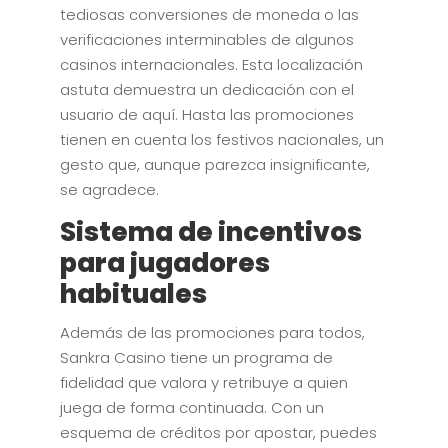
tediosas conversiones de moneda o las
verificaciones interminables de algunos
casinos internacionales. Esta localización
astuta demuestra un dedicación con el
usuario de aquí. Hasta las promociones
tienen en cuenta los festivos nacionales, un
gesto que, aunque parezca insignificante,
se agradece.
Sistema de incentivos
para jugadores
habituales
Además de las promociones para todos,
Sankra Casino tiene un programa de
fidelidad que valora y retribuye a quien
juega de forma continuada. Con un
esquema de créditos por apostar, puedes