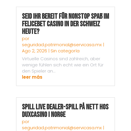
Seid ihr bereit für nonstop Spaß im
Felicebet Casino in der Schweiz
heute?
por
seguridad.patrimonial@servicasa.mx
|
Ago 2, 2026
|
Sin categoría
Virtuelle Casinos sind zahlreich, aber
wenige fühlen sich echt wie ein Ort für
den Spieler an...
leer más
Spill live dealer-spill på nett hos
DuxCasino i Norge
por
seguridad.patrimonial@servicasa.mx
|