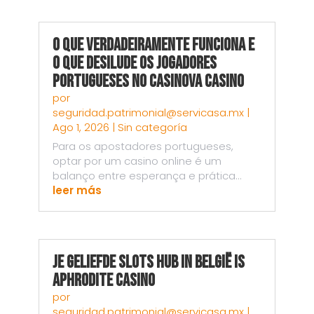
O Que Verdadeiramente Funciona e
o Que Desilude os Jogadores
Portugueses no Casinova Casino
por
seguridad.patrimonial@servicasa.mx
|
Ago 1, 2026
|
Sin categoría
Para os apostadores portugueses,
optar por um casino online é um
balanço entre esperança e prática...
leer más
Je Geliefde Slots Hub in België is
Aphrodite Casino
por
seguridad.patrimonial@servicasa.mx
|