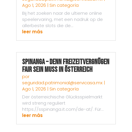
Ago 1, 2026
|
Sin categoría
Bij het zoeken naar de ultieme online
speelervaring, met een nadruk op de
allerbeste slots die de...
leer más
Spinanga – Denn Freizeitvergnügen
fair sein muss in Österreich
por
seguridad.patrimonial@servicasa.mx
|
Ago 1, 2026
|
Sin categoría
Der österreichische Glücksspielmarkt
wird streng reguliert
https://sspinanga.it.com/de-at/. Für...
leer más