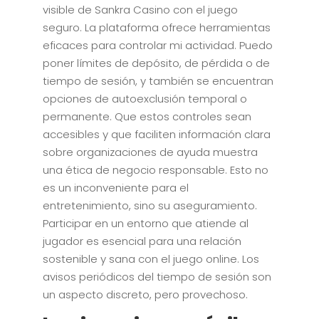
visible de Sankra Casino con el juego
seguro. La plataforma ofrece herramientas
eficaces para controlar mi actividad. Puedo
poner límites de depósito, de pérdida o de
tiempo de sesión, y también se encuentran
opciones de autoexclusión temporal o
permanente. Que estos controles sean
accesibles y que faciliten información clara
sobre organizaciones de ayuda muestra
una ética de negocio responsable. Esto no
es un inconveniente para el
entretenimiento, sino su aseguramiento.
Participar en un entorno que atiende al
jugador es esencial para una relación
sostenible y sana con el juego online. Los
avisos periódicos del tiempo de sesión son
un aspecto discreto, pero provechoso.