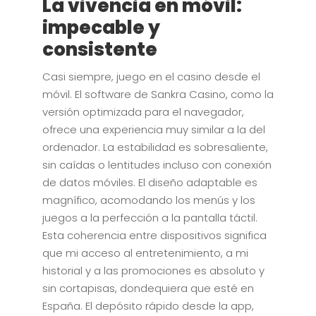
La vivencia en móvil:
impecable y
consistente
Casi siempre, juego en el casino desde el
móvil. El software de Sankra Casino, como la
versión optimizada para el navegador,
ofrece una experiencia muy similar a la del
ordenador. La estabilidad es sobresaliente,
sin caídas o lentitudes incluso con conexión
de datos móviles. El diseño adaptable es
magnífico, acomodando los menús y los
juegos a la perfección a la pantalla táctil.
Esta coherencia entre dispositivos significa
que mi acceso al entretenimiento, a mi
historial y a las promociones es absoluto y
sin cortapisas, dondequiera que esté en
España. El depósito rápido desde la app,