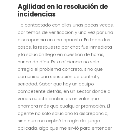
Agilidad en la resolución de
incidencias
He contactado con ellos unas pocas veces,
por temas de verificación y una vez por una
discrepancia en una apuesta. En todos los
casos, la respuesta por chat fue inmediata
y la solución llegó en cuestión de horas,
nunca de días. Esta eficiencia no solo
arregla el problema concreto, sino que
comunica una sensación de control y
seriedad. Saber que hay un equipo
competente detrás, en un sector donde a
veces cuesta confiar, es un valor que
enamora más que cualquier promoción. El
agente no solo solucionó la discrepancia,
sino que me explicó la regla del juego
aplicada, algo que me sirvió para entender