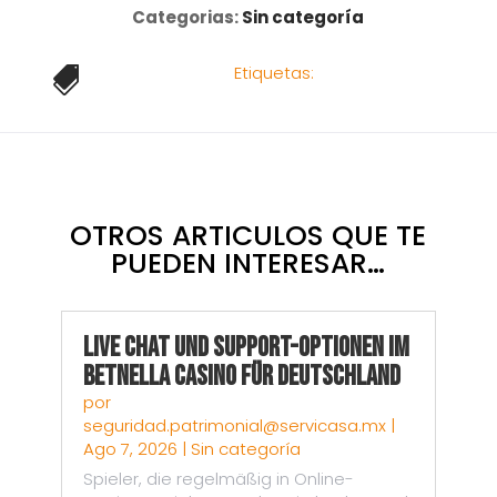
Categorias:
Sin categoría
Etiquetas:

OTROS ARTICULOS QUE TE
PUEDEN INTERESAR…
Live Chat und Support-Optionen im
Betnella Casino für Deutschland
por
seguridad.patrimonial@servicasa.mx
|
Ago 7, 2026
|
Sin categoría
Spieler, die regelmäßig in Online-