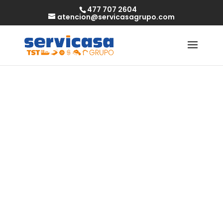
477 707 2604
atencion@servicasagrupo.com
Yaass Casino –
Ontdek
Exclusieve Slots