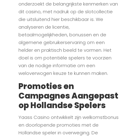
onderzoekt de belangrijkste kenmerken van
dit casino, met nadruk op de slotcollectie
die uitsluitend hier beschikbaar is. We
analyseren de licentie,
betaalmogelijkheden, bonussen en de
algemene gebruikerservaring om een
helder en praktisch beeld te vormen. Het
doel is om potentiële spelers te voorzien
van de nodige informatie om een
weloverwogen keuze te kunnen maken.
Promoties en
Campagnes Aangepast
op Hollandse Spelers
Yaass Casino ontwikkelt zijn welkomstbonus
en doorlopende promoties met de
Hollandse speler in overweging. De