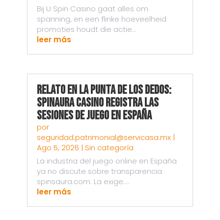
Bij U Spin Casino gaat alles om
spanning, en een flinke hoeveelheid
promoties houdt die actie...
leer más
Relato en la punta de los dedos:
Spinaura Casino registra las
sesiones de juego en España
por
seguridad.patrimonial@servicasa.mx
|
Ago 5, 2026
|
Sin categoría
La industria del juego online en España
ya no discute sobre transparencia
spinsaura.com. La exige....
leer más