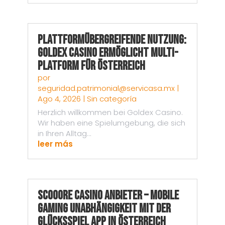
Plattformübergreifende Nutzung:
Goldex Casino ermöglicht Multi-
Platform für Österreich
por
seguridad.patrimonial@servicasa.mx
|
Ago 4, 2026
|
Sin categoría
Herzlich willkommen bei Goldex Casino.
Wir haben eine Spielumgebung, die sich
in Ihren Alltag...
leer más
Scooore Casino Anbieter – Mobile
Gaming Unabhängigkeit mit der
Glücksspiel App in Österreich