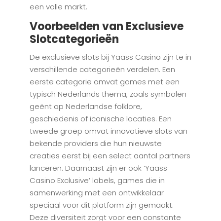
een volle markt.
Voorbeelden van Exclusieve
Slotcategorieën
De exclusieve slots bij Yaass Casino zijn te in
verschillende categorieën verdelen. Een
eerste categorie omvat games met een
typisch Nederlands thema, zoals symbolen
geënt op Nederlandse folklore,
geschiedenis of iconische locaties. Een
tweede groep omvat innovatieve slots van
bekende providers die hun nieuwste
creaties eerst bij een select aantal partners
lanceren. Daarnaast zijn er ook ‘Yaass
Casino Exclusive’ labels, games die in
samenwerking met een ontwikkelaar
speciaal voor dit platform zijn gemaakt.
Deze diversiteit zorgt voor een constante