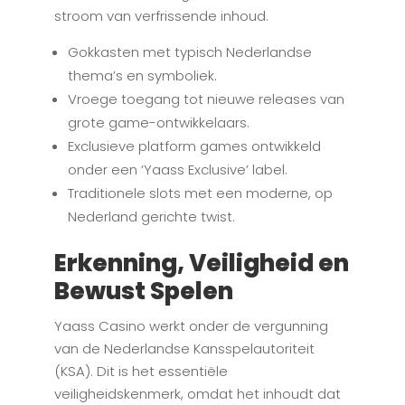
stroom van verfrissende inhoud.
Gokkasten met typisch Nederlandse
thema’s en symboliek.
Vroege toegang tot nieuwe releases van
grote game-ontwikkelaars.
Exclusieve platform games ontwikkeld
onder een ‘Yaass Exclusive’ label.
Traditionele slots met een moderne, op
Nederland gerichte twist.
Erkenning, Veiligheid en
Bewust Spelen
Yaass Casino werkt onder de vergunning
van de Nederlandse Kansspelautoriteit
(KSA). Dit is het essentiële
veiligheidskenmerk, omdat het inhoudt dat