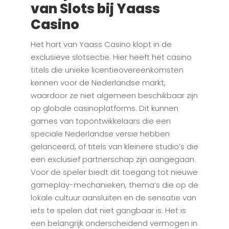
van Slots bij Yaass
Casino
Het hart van Yaass Casino klopt in de
exclusieve slotsectie. Hier heeft het casino
titels die unieke licentieovereenkomsten
kennen voor de Nederlandse markt,
waardoor ze niet algemeen beschikbaar zijn
op globale casinoplatforms. Dit kunnen
games van topontwikkelaars die een
speciale Nederlandse versie hebben
gelanceerd, of titels van kleinere studio’s die
een exclusief partnerschap zijn aangegaan.
Voor de speler biedt dit toegang tot nieuwe
gameplay-mechanieken, thema’s die op de
lokale cultuur aansluiten en de sensatie van
iets te spelen dat niet gangbaar is. Het is
een belangrijk onderscheidend vermogen in