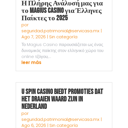
Η Πλήρης Ανάλυσή μας για
το Magius Casino για Έλληνες
Παίκτες το 2025
por
seguridad.patrimonial@servicasa.mx
|
Ago 7, 2026
|
Sin categoría
Το Magius Casino παρουσιάζεται ως ένας
δυναμικός παίκτης στον ελληνικό χώρο του
online τζόγου,...
leer más
U Spin Casino Biedt Promoties Dat
Het Draaien Waard Zijn in
Nederland
por
seguridad.patrimonial@servicasa.mx
|
Ago 6, 2026
|
Sin categoría