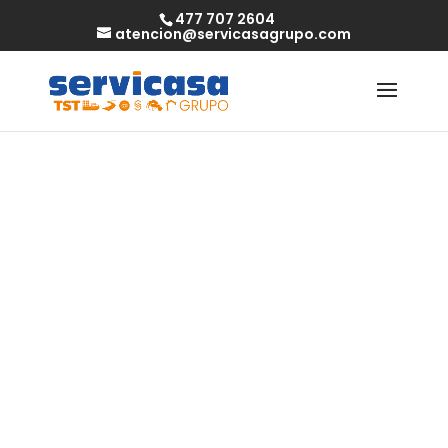
477 707 2604
atencion@servicasagrupo.com
Live Casino
Features en Wat
Staat Je Te