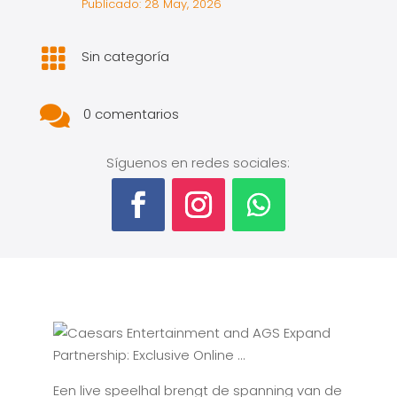
Publicado: 28 May, 2026

Sin categoría

0 comentarios
Síguenos en redes sociales:
Een live speelhal brengt de spanning van de