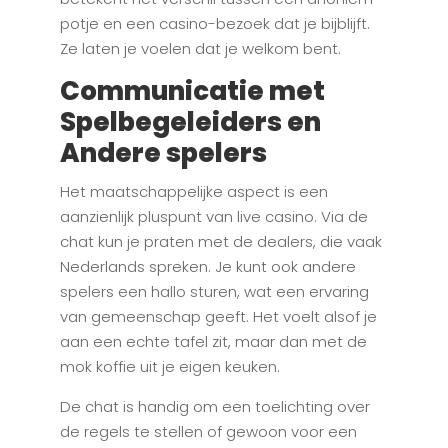
potje en een casino-bezoek dat je bijblijft.
Ze laten je voelen dat je welkom bent.
Communicatie met
Spelbegeleiders en
Andere spelers
Het maatschappelijke aspect is een
aanzienlijk pluspunt van live casino. Via de
chat kun je praten met de dealers, die vaak
Nederlands spreken. Je kunt ook andere
spelers een hallo sturen, wat een ervaring
van gemeenschap geeft. Het voelt alsof je
aan een echte tafel zit, maar dan met de
mok koffie uit je eigen keuken.
De chat is handig om een toelichting over
de regels te stellen of gewoon voor een