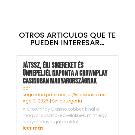
OTROS ARTICULOS QUE TE
PUEDEN INTERESAR…
Játssz, Érj sikereket és
Ünnepeljél Naponta a CrownPlay
Casinoban Magyarországnak
por
seguridad.patrimonial@servicasa.mx
|
Ago 3, 2026
|
Sin categoría
A CrownPlay Casino többet kínál a
magyar kaszinókedvelőknek, mint egy
hagyományos játékoldal...
leer más