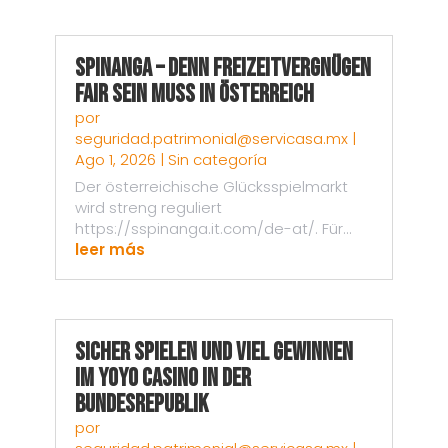
Spinanga – Denn Freizeitvergnügen
fair sein muss in Österreich
por
seguridad.patrimonial@servicasa.mx
|
Ago 1, 2026
|
Sin categoría
Der österreichische Glücksspielmarkt
wird streng reguliert
https://sspinanga.it.com/de-at/. Für...
leer más
Sicher spielen und viel gewinnen
im Yoyo Casino in der
Bundesrepublik
por