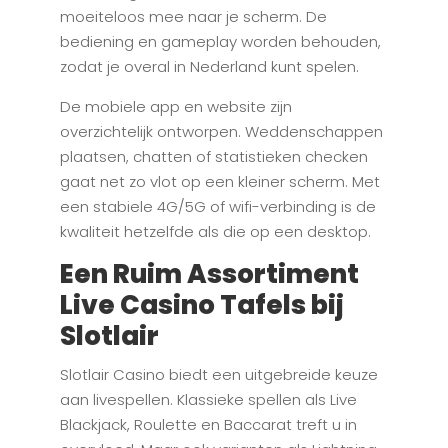
moeiteloos mee naar je scherm. De
bediening en gameplay worden behouden,
zodat je overal in Nederland kunt spelen.
De mobiele app en website zijn
overzichtelijk ontworpen. Weddenschappen
plaatsen, chatten of statistieken checken
gaat net zo vlot op een kleiner scherm. Met
een stabiele 4G/5G of wifi-verbinding is de
kwaliteit hetzelfde als die op een desktop.
Een Ruim Assortiment
Live Casino Tafels bij
Slotlair
Slotlair Casino biedt een uitgebreide keuze
aan livespellen. Klassieke spellen als Live
Blackjack, Roulette en Baccarat treft u in