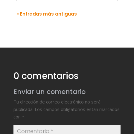
« Entradas más antiguas
0 comentarios
Enviar un comentario
Tu dirección de correo electrónico no será
publicada.
Los campos obligatorios están marcados
con
*