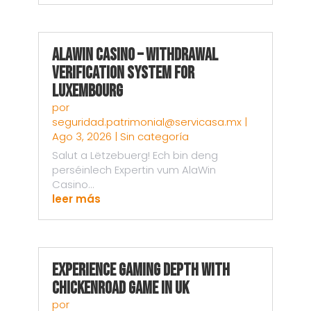
AlaWin Casino – Withdrawal
Verification System for
Luxembourg
por
seguridad.patrimonial@servicasa.mx
|
Ago 3, 2026
|
Sin categoría
Salut a Lëtzebuerg! Ech bin deng
perséinlech Expertin vum AlaWin
Casino...
leer más
Experience Gaming Depth with
Chickenroad Game in UK
por