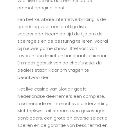
voor live spelers, dus een kijk op de
promotiepagina loont.
Een betrouwbare internetverbinding is de
grondslag voor een prettige live
spelperiode. Neem de tijd de tijd om de
spelregels en de besturing te leren, vooral
bij nieuwe game shows. Stel vast van
tevoren een limiet en handhaaf je hieraan.
En maak gebruik van de chatfunctie; de
dealers staan klaar om vragen te
beantwoorden.
Het live casino van Slotlair geeft
Nederlandse deelnemers een complete,
fascinerende en interactieve ondervinding.
Met topkwaliteit streams van gevestigde
aanbieders, een grote en diverse selectie
spellen en de garantie van beschermd en