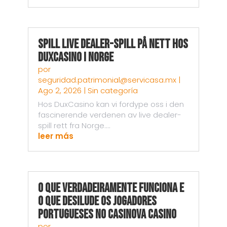
Spill live dealer-spill på nett hos
DuxCasino i Norge
por
seguridad.patrimonial@servicasa.mx
|
Ago 2, 2026
|
Sin categoría
Hos DuxCasino kan vi fordype oss i den
fascinerende verdenen av live dealer-
spill rett fra Norge....
leer más
O Que Verdadeiramente Funciona e
o Que Desilude os Jogadores
Portugueses no Casinova Casino
por