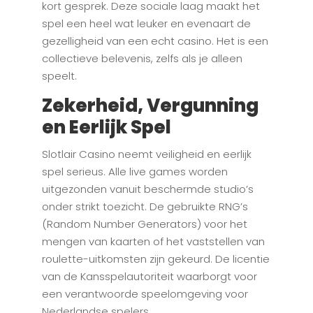
kort gesprek. Deze sociale laag maakt het
spel een heel wat leuker en evenaart de
gezelligheid van een echt casino. Het is een
collectieve belevenis, zelfs als je alleen
speelt.
Zekerheid, Vergunning
en Eerlijk Spel
Slotlair Casino neemt veiligheid en eerlijk
spel serieus. Alle live games worden
uitgezonden vanuit beschermde studio’s
onder strikt toezicht. De gebruikte RNG’s
(Random Number Generators) voor het
mengen van kaarten of het vaststellen van
roulette-uitkomsten zijn gekeurd. De licentie
van de Kansspelautoriteit waarborgt voor
een verantwoorde speelomgeving voor
Nederlandse spelers.