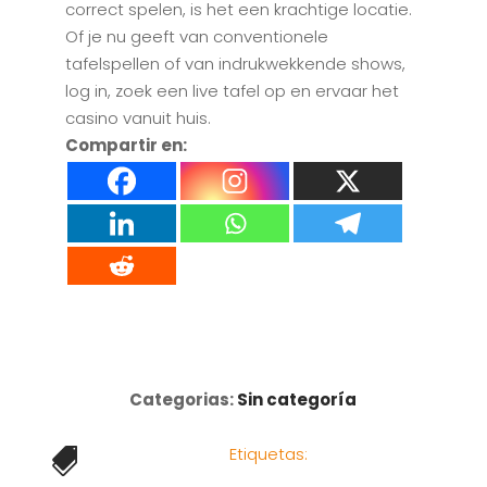
correct spelen, is het een krachtige locatie.
Of je nu geeft van conventionele
tafelspellen of van indrukwekkende shows,
log in, zoek een live tafel op en ervaar het
casino vanuit huis.
Compartir en:
Categorias:
Sin categoría
Etiquetas:
