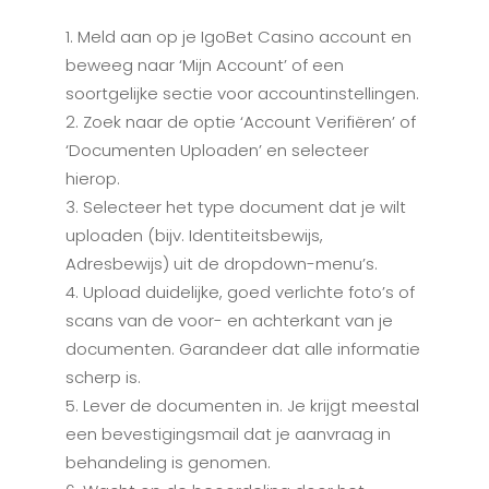
Meld aan op je IgoBet Casino account en
beweeg naar ‘Mijn Account’ of een
soortgelijke sectie voor accountinstellingen.
Zoek naar de optie ‘Account Verifiëren’ of
‘Documenten Uploaden’ en selecteer
hierop.
Selecteer het type document dat je wilt
uploaden (bijv. Identiteitsbewijs,
Adresbewijs) uit de dropdown-menu’s.
Upload duidelijke, goed verlichte foto’s of
scans van de voor- en achterkant van je
documenten. Garandeer dat alle informatie
scherp is.
Lever de documenten in. Je krijgt meestal
een bevestigingsmail dat je aanvraag in
behandeling is genomen.