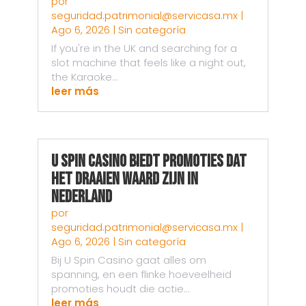
por
seguridad.patrimonial@servicasa.mx
|
Ago 6, 2026
|
Sin categoría
If you're in the UK and searching for a
slot machine that feels like a night out,
the Karaoke...
leer más
U Spin Casino Biedt Promoties Dat
Het Draaien Waard Zijn in
Nederland
por
seguridad.patrimonial@servicasa.mx
|
Ago 6, 2026
|
Sin categoría
Bij U Spin Casino gaat alles om
spanning, en een flinke hoeveelheid
promoties houdt die actie...
leer más