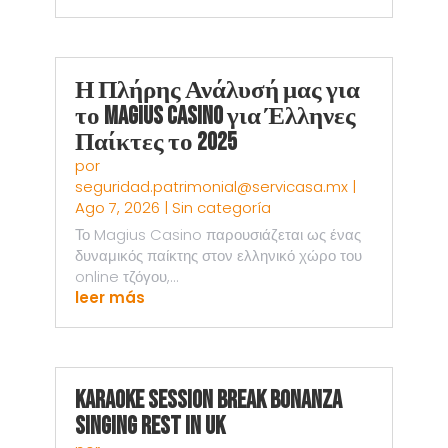
Η Πλήρης Ανάλυσή μας για
το Magius Casino για Έλληνες
Παίκτες το 2025
por
seguridad.patrimonial@servicasa.mx
|
Ago 7, 2026
|
Sin categoría
Το Magius Casino παρουσιάζεται ως ένας
δυναμικός παίκτης στον ελληνικό χώρο του
online τζόγου,...
leer más
Karaoke Session Break Bonanza
Singing Rest in UK