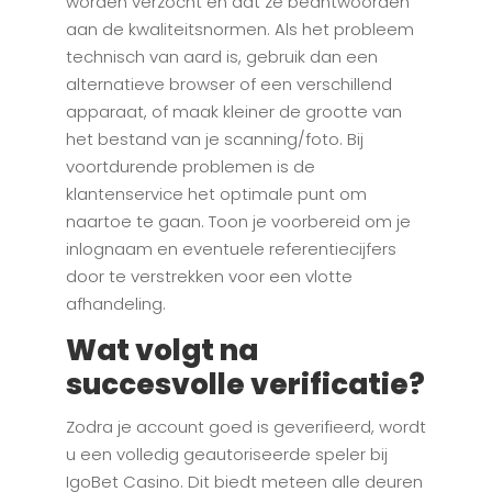
worden verzocht en dat ze beantwoorden
aan de kwaliteitsnormen. Als het probleem
technisch van aard is, gebruik dan een
alternatieve browser of een verschillend
apparaat, of maak kleiner de grootte van
het bestand van je scanning/foto. Bij
voortdurende problemen is de
klantenservice het optimale punt om
naartoe te gaan. Toon je voorbereid om je
inlognaam en eventuele referentiecijfers
door te verstrekken voor een vlotte
afhandeling.
Wat volgt na
succesvolle verificatie?
Zodra je account goed is geverifieerd, wordt
u een volledig geautoriseerde speler bij
IgoBet Casino. Dit biedt meteen alle deuren