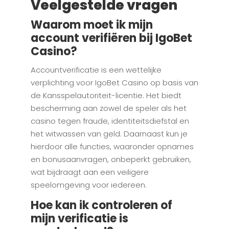
Veelgestelde vragen
Waarom moet ik mijn
account verifiëren bij IgoBet
Casino?
Accountverificatie is een wettelijke
verplichting voor IgoBet Casino op basis van
de Kansspelautoriteit-licentie. Het biedt
bescherming aan zowel de speler als het
casino tegen fraude, identiteitsdiefstal en
het witwassen van geld. Daarnaast kun je
hierdoor alle functies, waaronder opnames
en bonusaanvragen, onbeperkt gebruiken,
wat bijdraagt aan een veiligere
speelomgeving voor iedereen.
Hoe kan ik controleren of
mijn verificatie is