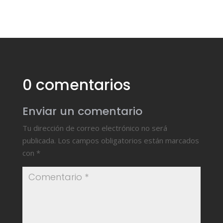
0 comentarios
Enviar un comentario
Tu dirección de correo electrónico no será
publicada.
Los campos obligatorios están marcados
con
*