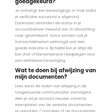
goedgekeurd?
Je ontvangt een bevestigings-e-mail zodra
je verificatie succesvol is afgerond.
Daarnaast verandert de status in je
accountbeheer meestal van ‘in afwachting’
naar ‘geverifieerd’. Soms worden ook je
transactielimieten verhoogd, wat een
goede indicatie is. Bij twijfel kun je altijd de
live chat of klantenservice raadplegen voor
een definitieve bevestiging.
Wat te doen bij afwijzing van
mijn documenten?
Lees eerst de reden van afwijzing in de
toegestuurde communicatie. Vervolgens
dien je via je account nieuwe, correcte
exemplaren van de vereiste documenten
te uploaden. Controleer of de documenten