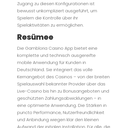
Zugang zu diesen Konfigurationen ist
bewusst unkompliziert ausgeführt, um
Spielern die Kontrolle über ihr
Spielaktivitäten zu ermöglichen.
Resümee
Die Gambloria Casino App bietet eine
komplette und technisch ausgereifte
mobile Anwendung für Kunden in
Deutschland. Sie integriert das volle
Kernangebot des Casinos – von der breiten
Spielauswahl bekannter Provider über das
Live-Casino bis hin zu Bonusangeboten und
geschützten Zahlungsabwicklungen – in
eine optimierte Anwendung. Die Stärken in
puncto Performance, Nutzerfreundlichkeit
und Anbindung wiegen klar den kleinen
Aufwand der initialen Installation. Für alle, die