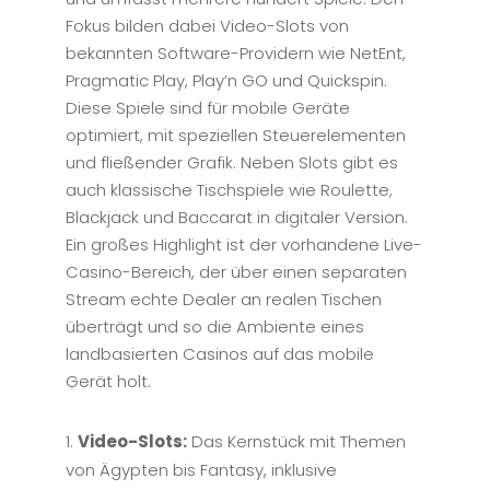
Fokus bilden dabei Video-Slots von
bekannten Software-Providern wie NetEnt,
Pragmatic Play, Play’n GO und Quickspin.
Diese Spiele sind für mobile Geräte
optimiert, mit speziellen Steuerelementen
und fließender Grafik. Neben Slots gibt es
auch klassische Tischspiele wie Roulette,
Blackjack und Baccarat in digitaler Version.
Ein großes Highlight ist der vorhandene Live-
Casino-Bereich, der über einen separaten
Stream echte Dealer an realen Tischen
überträgt und so die Ambiente eines
landbasierten Casinos auf das mobile
Gerät holt.
Video-Slots:
Das Kernstück mit Themen
von Ägypten bis Fantasy, inklusive