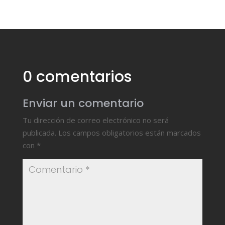
0 comentarios
Enviar un comentario
Tu dirección de correo electrónico no será
publicada.
Los campos obligatorios están marcados
con
*