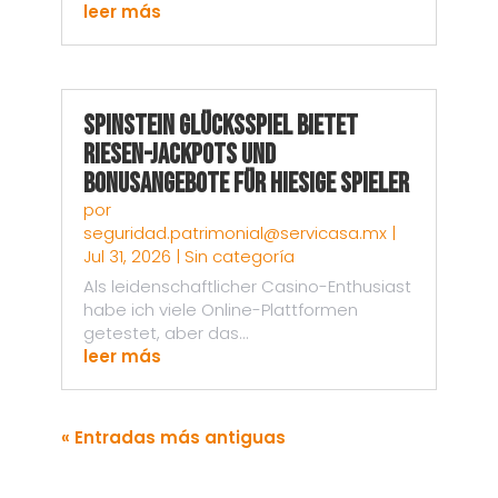
leer más
Spinstein Glücksspiel bietet
Riesen-Jackpots und
Bonusangebote für hiesige Spieler
por
seguridad.patrimonial@servicasa.mx
|
Jul 31, 2026
|
Sin categoría
Als leidenschaftlicher Casino-Enthusiast
habe ich viele Online-Plattformen
getestet, aber das...
leer más
« Entradas más antiguas