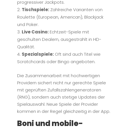
progressiver Jackpots.
Tischspiele:
Zahlreiche Varianten von
Roulette (European, American), Blackjack
und Poker.
Live Casino:
Echtzeit-Spiele mit
geschulten Dealern, ausgestrahlt in HD-
Qualität.
Spezialspiele:
Oft sind auch Titel wie
Scratchcards oder Bingo angeboten.
Die Zusammenarbeit mit hochwertigen
Providern sichert nicht nur gerechte Spiele
mit geprüften Zufallszahlengeneratoren
(RNG), sondern auch stetige Updates der
Spielauswahl. Neue Spiele der Provider
kommen in der Regel gleichzeitig in der App.
Boni und mobile-