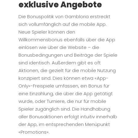
exklusive Angebote
Die Bonuspolitik von Gambloria erstreckt
sich vollumfänglich auf die mobile App.
Neue Spieler können den
Willkommensbonus ebenfalls über die App
einlösen wie über die Website – die
Bonusbedingungen und Beiträge der Spiele
sind identisch. Außerdem gibt es oft
Aktionen, die gezielt für die mobile Nutzung
konzipiert sind. Dies können etwa «App-
Only»-Freispiele umfassen, ein Bonus für
eine Einzahlung, die über die App getätigt
wurde, oder Turniere, die nur für mobile
Spieler zugänglich sind. Die Handhabung
aller Bonusaktionen erfolgt intuitiv innerhalb
der App, im entsprechenden Menüpunkt
«Promotions».