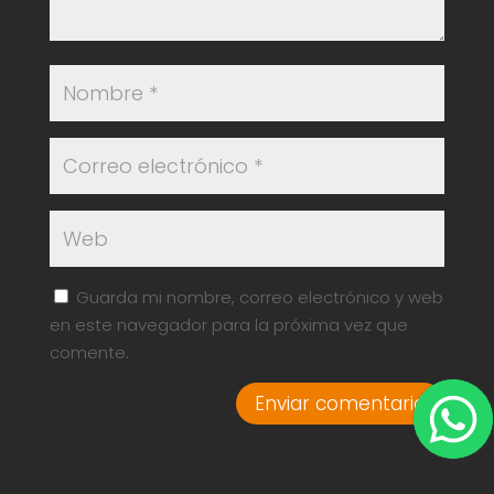
Guarda mi nombre, correo electrónico y web
en este navegador para la próxima vez que
comente.
Enviar comentario