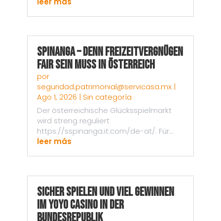
leer más
Spinanga – Denn Freizeitvergnügen
fair sein muss in Österreich
por
seguridad.patrimonial@servicasa.mx
|
Ago 1, 2026
|
Sin categoría
Der österreichische Glücksspielmarkt
wird streng reguliert
https://sspinanga.it.com/de-at/. Für...
leer más
Sicher spielen und viel gewinnen
im Yoyo Casino in der
Bundesrepublik