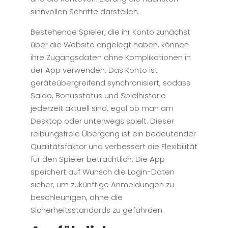
sinnvollen Schritte darstellen.
Bestehende Spieler, die ihr Konto zunächst
über die Website angelegt haben, können
ihre Zugangsdaten ohne Komplikationen in
der App verwenden. Das Konto ist
geräteübergreifend synchronisiert, sodass
Saldo, Bonusstatus und Spielhistorie
jederzeit aktuell sind, egal ob man am
Desktop oder unterwegs spielt. Dieser
reibungsfreie Übergang ist ein bedeutender
Qualitätsfaktor und verbessert die Flexibilität
für den Spieler beträchtlich. Die App
speichert auf Wunsch die Login-Daten
sicher, um zukünftige Anmeldungen zu
beschleunigen, ohne die
Sicherheitsstandards zu gefährden.