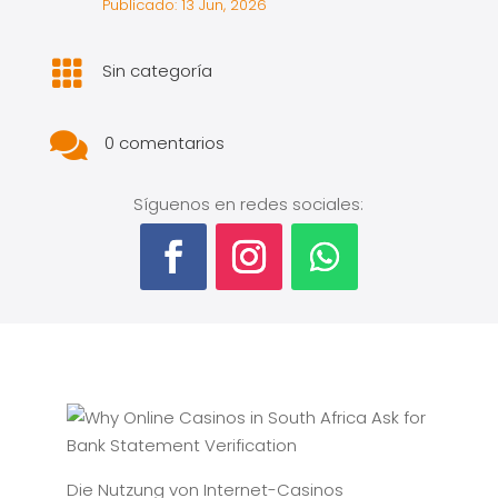
Publicado: 13 Jun, 2026

Sin categoría

0 comentarios
Síguenos en redes sociales:
Die Nutzung von Internet-Casinos