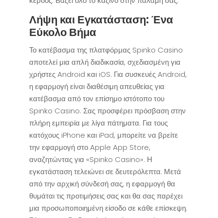
κέρδος. Βάζει όλο το καζίνο στην παλάμη σας.
Λήψη και Εγκατάσταση: Ένα
Εύκολο Βήμα
Το κατέβασμα της πλατφόρμας Spinko Casino
αποτελεί μια απλή διαδικασία, σχεδιασμένη για
χρήστες Android και iOS. Για συσκευές Android,
η εφαρμογή είναι διαθέσιμη απευθείας για
κατέβασμα από τον επίσημο ιστότοπο του
Spinko Casino. Σας προσφέρει πρόσβαση στην
πλήρη εμπειρία με λίγα πάτηματα. Για τους
κατόχους iPhone και iPad, μπορείτε να βρείτε
την εφαρμογή στο Apple App Store,
αναζητώντας για «Spinko Casino». Η
εγκατάσταση τελειώνει σε δευτερόλεπτα. Μετά
από την αρχική σύνδεσή σας, η εφαρμογή θα
θυμάται τις προτιμήσεις σας και θα σας παρέχει
μια προσωποποιημένη είσοδο σε κάθε επίσκεψη.