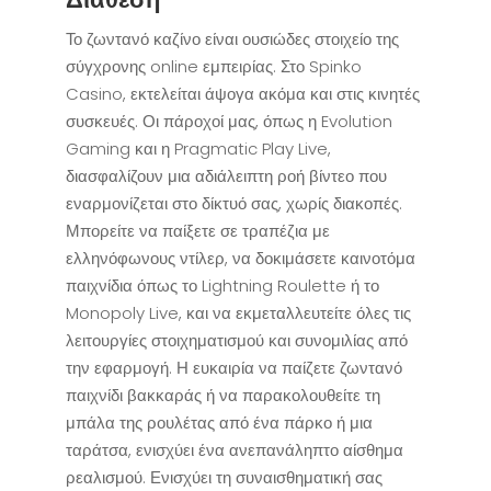
Το ζωντανό καζίνο είναι ουσιώδες στοιχείο της
σύγχρονης online εμπειρίας. Στο Spinko
Casino, εκτελείται άψογα ακόμα και στις κινητές
συσκευές. Οι πάροχοί μας, όπως η Evolution
Gaming και η Pragmatic Play Live,
διασφαλίζουν μια αδιάλειπτη ροή βίντεο που
εναρμονίζεται στο δίκτυό σας, χωρίς διακοπές.
Μπορείτε να παίξετε σε τραπέζια με
ελληνόφωνους ντίλερ, να δοκιμάσετε καινοτόμα
παιχνίδια όπως το Lightning Roulette ή το
Monopoly Live, και να εκμεταλλευτείτε όλες τις
λειτουργίες στοιχηματισμού και συνομιλίας από
την εφαρμογή. Η ευκαιρία να παίζετε ζωντανό
παιχνίδι βακκαράς ή να παρακολουθείτε τη
μπάλα της ρουλέτας από ένα πάρκο ή μια
ταράτσα, ενισχύει ένα ανεπανάληπτο αίσθημα
ρεαλισμού. Ενισχύει τη συναισθηματική σας