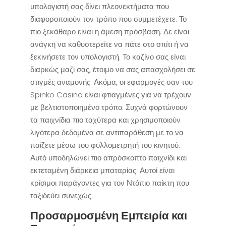
υπολογιστή σας δίνει πλεονεκτήματα που
διαφοροποιούν τον τρόπο που συμμετέχετε. Το
πιο ξεκάθαρο είναι η άμεση πρόσβαση. Δε είναι
ανάγκη να καθυστερείτε να πάτε στο σπίτι ή να
ξεκινήσετε τον υπολογιστή. Το καζίνο σας είναι
διαρκώς μαζί σας, έτοιμο να σας απασχολήσει σε
στιγμές αναμονής. Ακόμα, οι εφαρμογές σαν του
Spinko Casino είναι φτιαγμένες για να τρέχουν
με βελτιστοποιημένο τρόπο. Συχνά φορτώνουν
τα παιχνίδια πιο ταχύτερα και χρησιμοποιούν
λιγότερα δεδομένα σε αντιπαράθεση με το να
παίζετε μέσω του φυλλομετρητή του κινητού.
Αυτό υποδηλώνει πιο απρόσκοπτο παιχνίδι και
εκτεταμένη διάρκεια μπαταρίας. Αυτοί είναι
κρίσιμοι παράγοντες για τον Ντόπιο παίκτη που
ταξιδεύει συνεχώς.
Προσαρμοσμένη Εμπειρία και