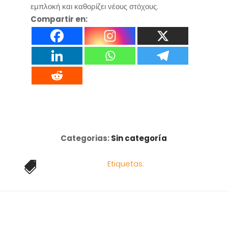
εμπλοκή και καθορίζει νέους στόχους.
Compartir en:
Categorias:
Sin categoría
Etiquetas:
