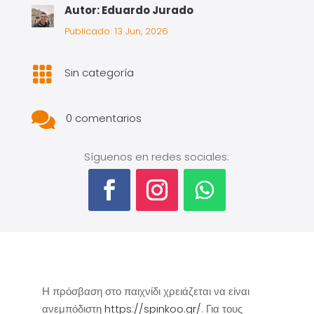
Autor: Eduardo Jurado
Publicado: 13 Jun, 2026

Sin categoría

0 comentarios
Síguenos en redes sociales:
Η πρόσβαση στο παιχνίδι χρειάζεται να είναι
ανεμπόδιστη
https://spinkoo.gr/
. Για τους