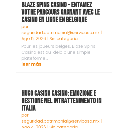
Blaze Spins Casino – Entamez
votre parcours gagnant avec le
casino en ligne en Belgique
por
seguridad.patrimonial@servicasa.mx
|
Ago 5, 2026
|
Sin categoría
Pour les joueurs belges, Blaze Spins
Casino est au-delà d'une simple
plateforme...
leer más
Hugo Casino Casino: Emozione e
Gestione nel Intrattenimento in
Italia
por
seguridad.patrimonial@servicasa.mx
|
Ago 4, 2026
|
Sin categoría