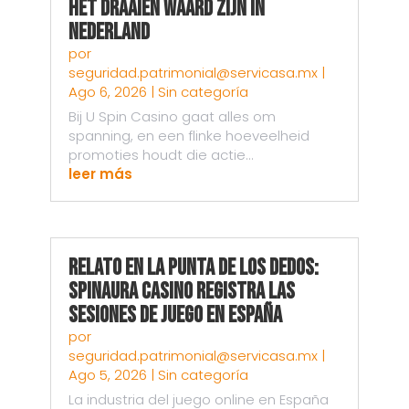
Het Draaien Waard Zijn in
Nederland
por
seguridad.patrimonial@servicasa.mx
|
Ago 6, 2026
|
Sin categoría
Bij U Spin Casino gaat alles om
spanning, en een flinke hoeveelheid
promoties houdt die actie...
leer más
Relato en la punta de los dedos:
Spinaura Casino registra las
sesiones de juego en España
por
seguridad.patrimonial@servicasa.mx
|
Ago 5, 2026
|
Sin categoría
La industria del juego online en España