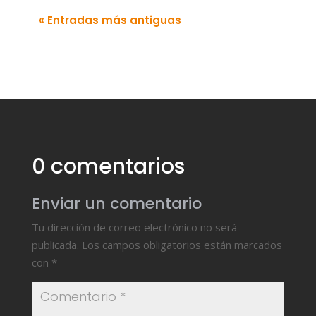
« Entradas más antiguas
0 comentarios
Enviar un comentario
Tu dirección de correo electrónico no será
publicada.
Los campos obligatorios están marcados
con
*