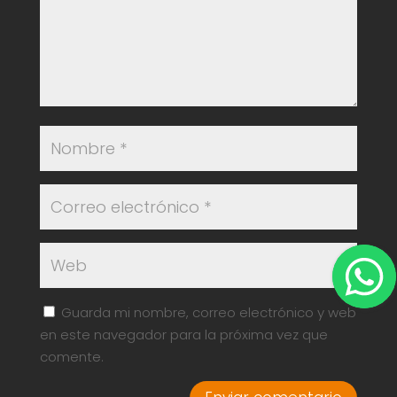
Guarda mi nombre, correo electrónico y web
en este navegador para la próxima vez que
comente.