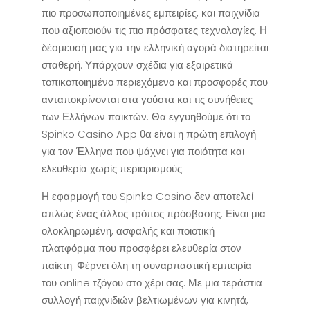
πιο προσωποποιημένες εμπειρίες, και παιχνίδια
που αξιοποιούν τις πιο πρόσφατες τεχνολογίες. Η
δέσμευσή μας για την ελληνική αγορά διατηρείται
σταθερή. Υπάρχουν σχέδια για εξαιρετικά
τοπικοποιημένο περιεχόμενο και προσφορές που
ανταποκρίνονται στα γούστα και τις συνήθειες
των Ελλήνων παικτών. Θα εγγυηθούμε ότι το
Spinko Casino App θα είναι η πρώτη επιλογή
για τον Έλληνα που ψάχνει για ποιότητα και
ελευθερία χωρίς περιορισμούς.
Η εφαρμογή του Spinko Casino δεν αποτελεί
απλώς ένας άλλος τρόπος πρόσβασης. Είναι μια
ολοκληρωμένη, ασφαλής και ποιοτική
πλατφόρμα που προσφέρει ελευθερία στον
παίκτη. Φέρνει όλη τη συναρπαστική εμπειρία
του online τζόγου στο χέρι σας. Με μια τεράστια
συλλογή παιχνιδιών βελτιωμένων για κινητά,