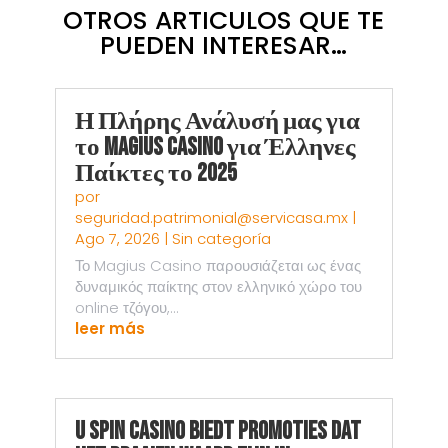
OTROS ARTICULOS QUE TE
PUEDEN INTERESAR…
Η Πλήρης Ανάλυσή μας για
το Magius Casino για Έλληνες
Παίκτες το 2025
por
seguridad.patrimonial@servicasa.mx
|
Ago 7, 2026
|
Sin categoría
Το Magius Casino παρουσιάζεται ως ένας
δυναμικός παίκτης στον ελληνικό χώρο του
online τζόγου,...
leer más
U Spin Casino Biedt Promoties Dat