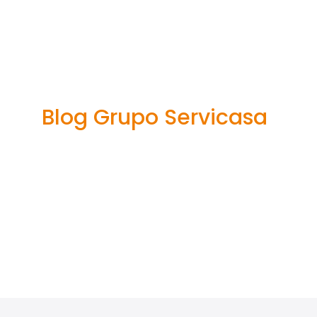
Κινητό με
Εφαρμογή για
Καζίνο στην
Ελλάδα
Blog Grupo Servicasa