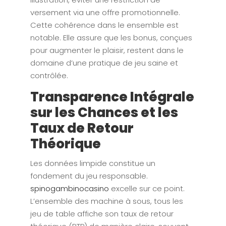
versement via une offre promotionnelle.
Cette cohérence dans le ensemble est
notable. Elle assure que les bonus, conçues
pour augmenter le plaisir, restent dans le
domaine d’une pratique de jeu saine et
contrôlée.
Transparence Intégrale
sur les Chances et les
Taux de Retour
Théorique
Les données limpide constitue un
fondement du jeu responsable.
spinogambinocasino
excelle sur ce point.
L’ensemble des machine à sous, tous les
jeu de table affiche son taux de retour