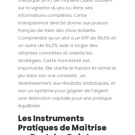
théorique (RTP) de manière claire, souvent
sur la vignette du jeu ou dans ses
informations complètes. Cette
transparence directe donne aux joueurs
français de faire des choix éclairés.
Comprendre qu’un slot a un RTP de 96,5% et
un autre de 94,2% aide à forger des
attentes concrètes et oriente les
stratégies. Cette honnêteté est
importante. Elle clarifie le hasard et remet le
jeu dans son vrai contexte : un
divertissement aux résultats statistiques, et
non un système pour gagner de l’argent.
Une distinction capitale pour une pratique
équilibrée.
Les Instruments
Pratiques de Maîtrise