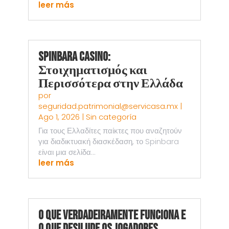
leer más
Spinbara Casino:
Στοιχηματισμός και
Περισσότερα στην Ελλάδα
por
seguridad.patrimonial@servicasa.mx
|
Ago 1, 2026
|
Sin categoría
Για τους Ελλαδίτες παίκτες που αναζητούν
για διαδικτυακή διασκέδαση, το Spinbara
είναι μια σελίδα...
leer más
O Que Verdadeiramente Funciona e
o Que Desilude os Jogadores