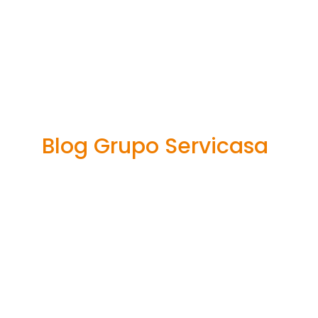
Responsable au
SpinoGambino
Casino pour les
Joueurs
Français
Blog Grupo Servicasa