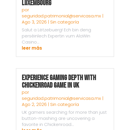
Luxembourg
por
seguridad.patrimonial@servicasa.mx
|
Ago 3, 2026
|
Sin categoría
Salut a Lëtzebuerg! Ech bin deng
perséinlech Expertin vum AlaWin
Casino...
leer más
Experience Gaming Depth with
Chickenroad Game in UK
por
seguridad.patrimonial@servicasa.mx
|
Ago 2, 2026
|
Sin categoría
UK gamers searching for more than just
button-mashing are uncovering a
favorite in Chickenroad...