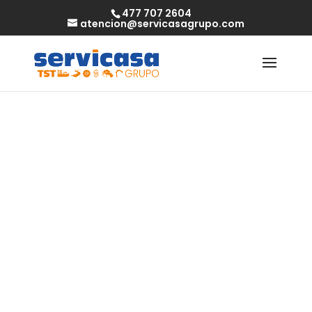
477 707 2604
atencion@servicasagrupo.com
Un Nouveau
Souffle pour le
Jeu