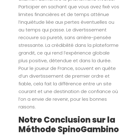
Participer en sachant que vous avez fixé vos
limites financières et de temps atténue
l’inquiétude liée aux pertes éventuelles ou
au temps qui passe. Le divertissement
recouvre sa pureté, sans arrière-pensée
stressante. La crédibilité dans la plateforme
grandit, ce qui rend l’expérience globale
plus positive, détendue et dans la durée.
Pour le joueur de France, souvent en quête
d’un divertissement de premier ordre et
fiable, cela fait la différence entre un site
courant et une destination de confiance où
l’on a envie de revenir, pour les bonnes
raisons.
Notre Conclusion sur la
Méthode SpinoGambino