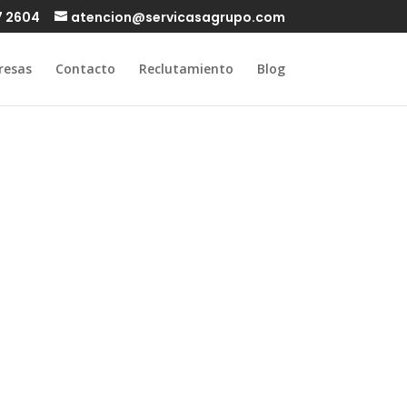
7 2604
atencion@servicasagrupo.com
resas
Contacto
Reclutamiento
Blog
Need for
España