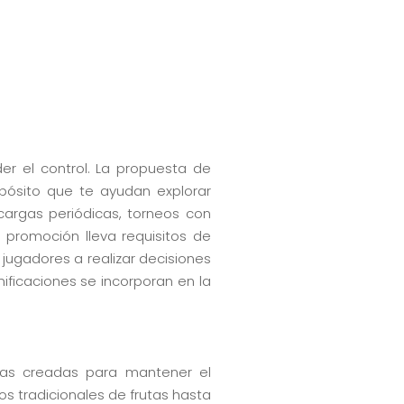
er el control. La propuesta de
epósito que te ayudan explorar
cargas periódicas, torneos con
promoción lleva requisitos de
s jugadores a realizar decisiones
ficaciones se incorporan en la
ias creadas para mantener el
os tradicionales de frutas hasta