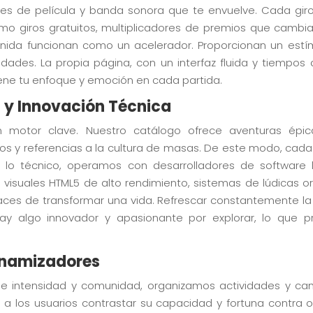
uales de película y banda sonora que te envuelve. Cada gir
como giros gratuitos, multiplicadores de premios que camb
nida funcionan como un acelerador. Proporcionan un estí
idades. La propia página, con un interfaz fluida y tiempos
tiene tu enfoque y emoción en cada partida.
 y Innovación Técnica
motor clave. Nuestro catálogo ofrece aventuras épicas
s y referencias a la cultura de masas. De este modo, cada 
 lo técnico, operamos con desarrolladores de software l
: visuales HTML5 de alto rendimiento, sistemas de lúdicas 
 de transformar una vida. Refrescar constantemente la o
y algo innovador y apasionante por explorar, lo que pre
inamizadores
a de intensidad y comunidad, organizamos actividades y c
tan a los usuarios contrastar su capacidad y fortuna contra 