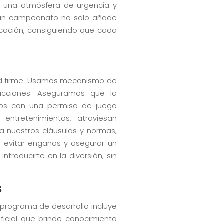
ea una atmósfera de urgencia y
 en un campeonato no solo añade
icación, consiguiendo que cada
dad firme. Usamos mecanismo de
sacciones. Aseguramos que la
mos con una permiso de juego
 entretenimientos, atraviesan
a nuestros cláusulas y normas,
ra evitar engaños y asegurar un
ntroducirte en la diversión, sin
s
programa de desarrollo incluye
ificial que brinde conocimiento