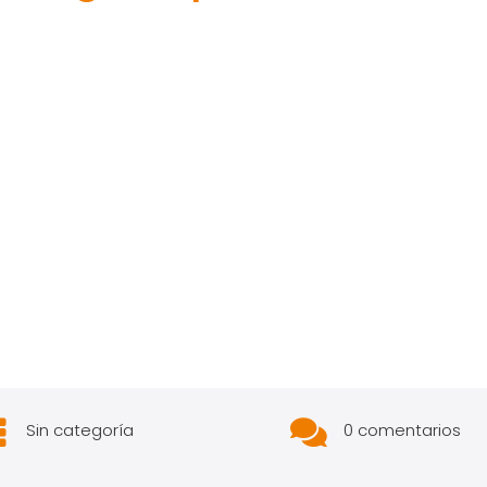


Sin categoría
0 comentarios