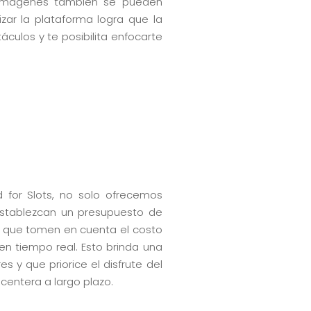
y imágenes también se pueden
zar la plataforma logra que la
áculos y te posibilita enfocarte
d for Slots, no solo ofrecemos
establezcan un presupuesto de
 y que tomen en cuenta el costo
en tiempo real. Esto brinda una
s y que priorice el disfrute del
centera a largo plazo.