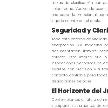
tablas de clasificación con p
selectividad. Vuelven la exper
una capa de emoción al juego 
jugada cuente por el doble.
Seguridad y Cla
Todo este entorno de vitalida
encriptación SSL moderna pa
documentación siempre perma
estricta. Esto implica que n
inspecciones periódicas de or
escritos con precisión, y al t
contexto confiable para todos. 
distracciones de base.
El Horizonte del 
Contemplamos al futuro con el
incorporar instrumentos de con