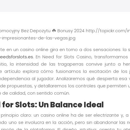
te en un casino online gira en torno a dos sensaciones: la 
eedsforslots.es
. En Need for Slots Casino, transformamos
itio, la intensidad de las tragaperras convive junto a h
ste artículo explora cómo fusionamos la excitación de l
ndependencia al jugador. Analizaremos qué despierta esa v
 de propuestas, y detallaremos los controles que permiten
o de calidad, con sentido común.
 for Slots: Un Balance Ideal
principio claro: un casino online ha de ser electrizante y, a 
ndo uno se involucra en la acción, pero sin abandonar las ri
incón de la plataforma. El diseño, intuitiva, orienta tu at