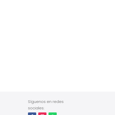
Síguenos en redes
sociales: