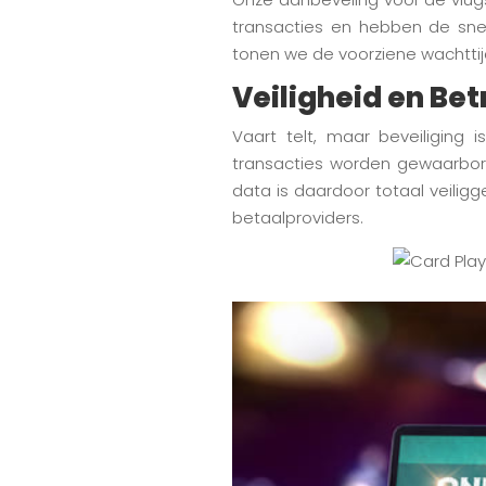
transacties en hebben de snels
tonen we de voorziene wachttij
Veiligheid en Be
Vaart telt, maar beveiliging i
transacties worden gewaarborg
data is daardoor totaal veili
betaalproviders.