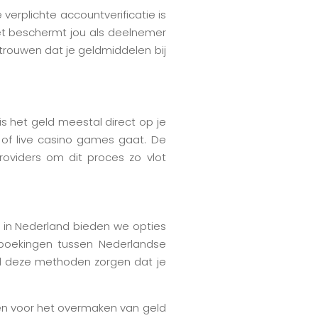
verplichte accountverificatie is
Het beschermt jou als deelnemer
trouwen dat je geldmiddelen bij
is het geld meestal direct op je
 of live casino games gaat. De
oviders om dit proces zo vlot
rs in Nederland bieden we opties
rboekingen tussen Nederlandse
 Al deze methoden zorgen dat je
osten voor het overmaken van geld