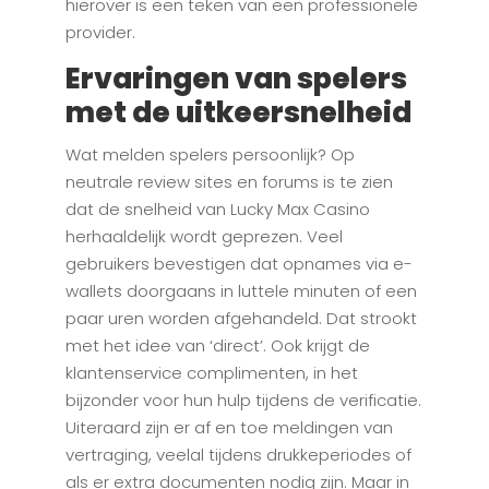
hierover is een teken van een professionele
provider.
Ervaringen van spelers
met de uitkeersnelheid
Wat melden spelers persoonlijk? Op
neutrale review sites en forums is te zien
dat de snelheid van Lucky Max Casino
herhaaldelijk wordt geprezen. Veel
gebruikers bevestigen dat opnames via e-
wallets doorgaans in luttele minuten of een
paar uren worden afgehandeld. Dat strookt
met het idee van ‘direct’. Ook krijgt de
klantenservice complimenten, in het
bijzonder voor hun hulp tijdens de verificatie.
Uiteraard zijn er af en toe meldingen van
vertraging, veelal tijdens drukkeperiodes of
als er extra documenten nodig zijn. Maar in