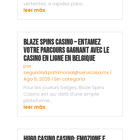
vertentes: a rapidez para...
leer más
Blaze Spins Casino – Entamez
votre parcours gagnant avec le
casino en ligne en Belgique
por
seguridad.patrimonial@servicasa.mx
|
Ago 5, 2026
|
Sin categoría
Pour les joueurs belges, Blaze Spins
Casino est au-delà d'une simple
plateforme...
leer más
Hugo Casino Casino: Emozione e