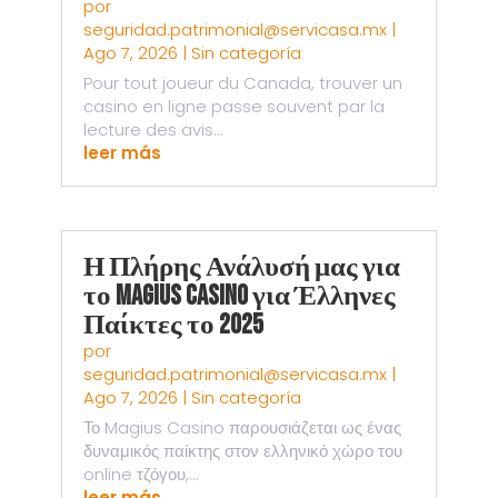
por
seguridad.patrimonial@servicasa.mx
|
Ago 7, 2026
|
Sin categoría
Pour tout joueur du Canada, trouver un
casino en ligne passe souvent par la
lecture des avis...
leer más
Η Πλήρης Ανάλυσή μας για
το Magius Casino για Έλληνες
Παίκτες το 2025
por
seguridad.patrimonial@servicasa.mx
|
Ago 7, 2026
|
Sin categoría
Το Magius Casino παρουσιάζεται ως ένας
δυναμικός παίκτης στον ελληνικό χώρο του
online τζόγου,...
leer más