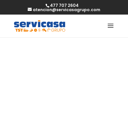
477 707 2604
atencion@servicasagrupo.com
Moe van trage
uitbetalingen?
Lucky Max