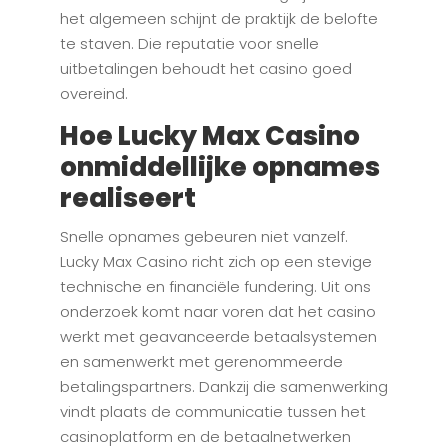
het algemeen schijnt de praktijk de belofte
te staven. Die reputatie voor snelle
uitbetalingen behoudt het casino goed
overeind.
Hoe Lucky Max Casino
onmiddellijke opnames
realiseert
Snelle opnames gebeuren niet vanzelf.
Lucky Max Casino richt zich op een stevige
technische en financiële fundering. Uit ons
onderzoek komt naar voren dat het casino
werkt met geavanceerde betaalsystemen
en samenwerkt met gerenommeerde
betalingspartners. Dankzij die samenwerking
vindt plaats de communicatie tussen het
casinoplatform en de betaalnetwerken