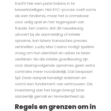
tracht hier een juiste balans in te
bewerkstelligen. Het KYC-proces voelt soms
als een hindernis, maar het is onmisbaar
voor veilig spel en het tegengaan van
fraude. Een casino dat dit nauwkeurig
uitvoert bij de aanmelding of initiële
opname, kan latere transacties precies
versnellen. Lucky Max Casino nodigt spelers
vroeg om hun identiteit en adres te laten
verifiëren. Na die initiële goedkeuring zijn
voor daaropvolgende opnames geen extra
controles meer noodzakelijk. Dat bespaart
tijd. Deze aanpak beveiligt iedereen en
vormt een fundament van vertrouwen. Die
investering aan het begin brengt later
aanzienlijk gemak en tevredenheid op.
Regels en grenzen om in