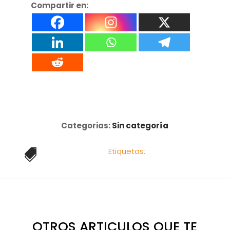
Compartir en:
Categorias:
Sin categoría
Etiquetas:

OTROS ARTICULOS QUE TE