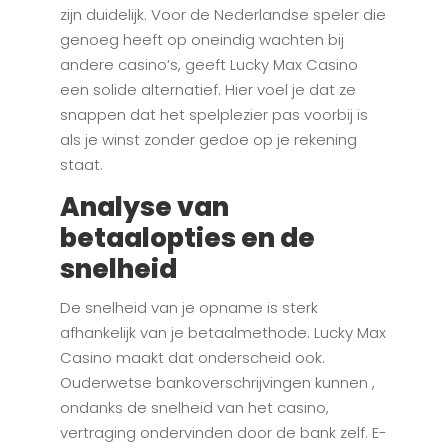
zijn duidelijk. Voor de Nederlandse speler die
genoeg heeft op oneindig wachten bij
andere casino’s, geeft Lucky Max Casino
een solide alternatief. Hier voel je dat ze
snappen dat het spelplezier pas voorbij is
als je winst zonder gedoe op je rekening
staat.
Analyse van
betaalopties en de
snelheid
De snelheid van je opname is sterk
afhankelijk van je betaalmethode. Lucky Max
Casino maakt dat onderscheid ook.
Ouderwetse bankoverschrijvingen kunnen ,
ondanks de snelheid van het casino,
vertraging ondervinden door de bank zelf. E-