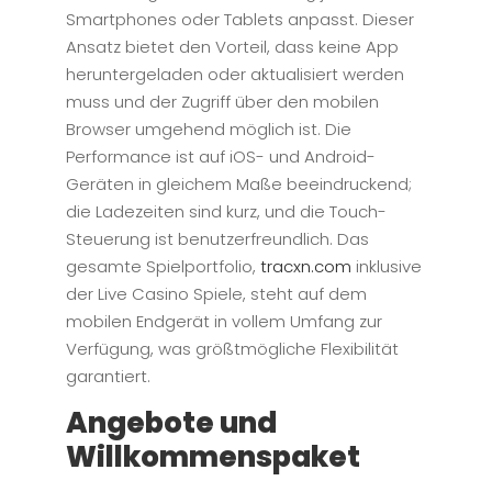
Smartphones oder Tablets anpasst. Dieser
Ansatz bietet den Vorteil, dass keine App
heruntergeladen oder aktualisiert werden
muss und der Zugriff über den mobilen
Browser umgehend möglich ist. Die
Performance ist auf iOS- und Android-
Geräten in gleichem Maße beeindruckend;
die Ladezeiten sind kurz, und die Touch-
Steuerung ist benutzerfreundlich. Das
gesamte Spielportfolio,
tracxn.com
inklusive
der Live Casino Spiele, steht auf dem
mobilen Endgerät in vollem Umfang zur
Verfügung, was größtmögliche Flexibilität
garantiert.
Angebote und
Willkommenspaket