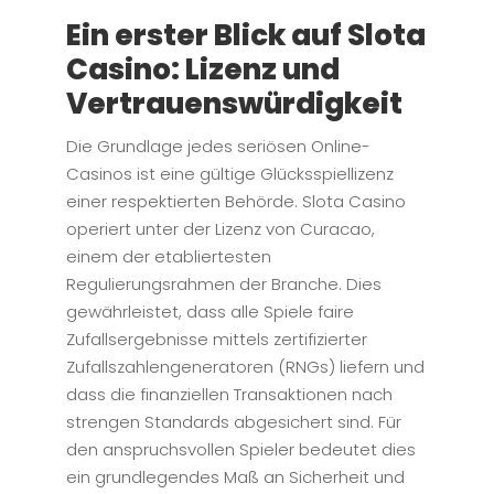
Ein erster Blick auf Slota
Casino: Lizenz und
Vertrauenswürdigkeit
Die Grundlage jedes seriösen Online-
Casinos ist eine gültige Glücksspiellizenz
einer respektierten Behörde. Slota Casino
operiert unter der Lizenz von Curacao,
einem der etabliertesten
Regulierungsrahmen der Branche. Dies
gewährleistet, dass alle Spiele faire
Zufallsergebnisse mittels zertifizierter
Zufallszahlengeneratoren (RNGs) liefern und
dass die finanziellen Transaktionen nach
strengen Standards abgesichert sind. Für
den anspruchsvollen Spieler bedeutet dies
ein grundlegendes Maß an Sicherheit und