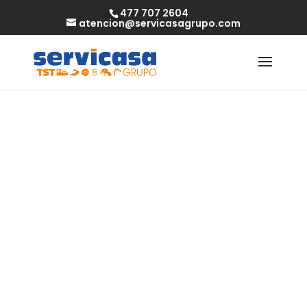
477 707 2604
atencion@servicasagrupo.com
Slota Casino
liefert Echtgeld-
Action, die