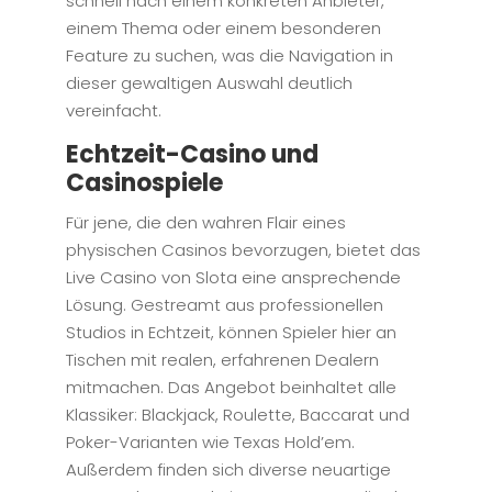
schnell nach einem konkreten Anbieter,
einem Thema oder einem besonderen
Feature zu suchen, was die Navigation in
dieser gewaltigen Auswahl deutlich
vereinfacht.
Echtzeit-Casino und
Casinospiele
Für jene, die den wahren Flair eines
physischen Casinos bevorzugen, bietet das
Live Casino von Slota eine ansprechende
Lösung. Gestreamt aus professionellen
Studios in Echtzeit, können Spieler hier an
Tischen mit realen, erfahrenen Dealern
mitmachen. Das Angebot beinhaltet alle
Klassiker: Blackjack, Roulette, Baccarat und
Poker-Varianten wie Texas Hold’em.
Außerdem finden sich diverse neuartige