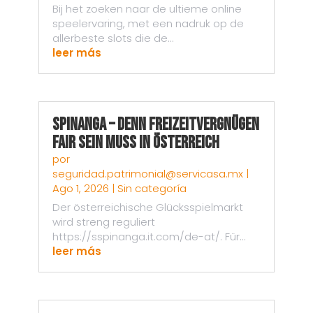
Bij het zoeken naar de ultieme online
speelervaring, met een nadruk op de
allerbeste slots die de...
leer más
Spinanga – Denn Freizeitvergnügen
fair sein muss in Österreich
por
seguridad.patrimonial@servicasa.mx
|
Ago 1, 2026
|
Sin categoría
Der österreichische Glücksspielmarkt
wird streng reguliert
https://sspinanga.it.com/de-at/. Für...
leer más