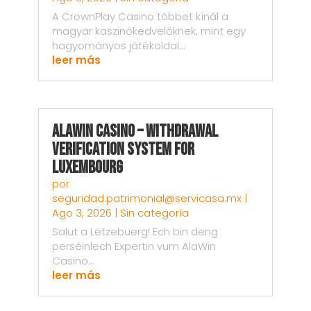
A CrownPlay Casino többet kínál a
magyar kaszinókedvelőknek, mint egy
hagyományos játékoldal...
leer más
AlaWin Casino – Withdrawal
Verification System for
Luxembourg
por
seguridad.patrimonial@servicasa.mx
|
Ago 3, 2026
|
Sin categoría
Salut a Lëtzebuerg! Ech bin deng
perséinlech Expertin vum AlaWin
Casino...
leer más