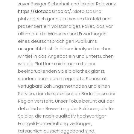
zuverlässiger Sicherheit und lokaler Relevanz
https://slotacasinoo.at/
. Slota Casino
platziert sich genau in diesem Umfeld und
präsentiert ein vollständiges Paket, das vor
allem auf die Wünsche und Erwartungen
eines deutschsprachigen Publikums
ausgerichtet ist. In dieser Analyse tauchen
wir tief in das Angebot ein und untersuchen,
wie die Plattform nicht nur mit einer
beeindruckenden Spielbibliothek glänzt,
sondern auch durch regulierte Seriosität,
verfügbare Zahlungsmethoden und einen
Service, der die spezifischen Bedürfnisse der
Region versteht. Unser Fokus beruht auf der
detaillierten Bewertung der Faktoren, die für
Spieler, die nach qualitativ hochwertiger
Echtgeld-Unterhaltung verlangen,
tatsächlich ausschlaggebend sind.