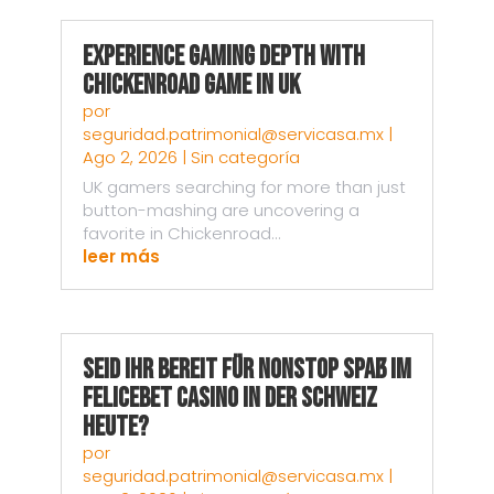
Experience Gaming Depth with
Chickenroad Game in UK
por
seguridad.patrimonial@servicasa.mx
|
Ago 2, 2026
|
Sin categoría
UK gamers searching for more than just
button-mashing are uncovering a
favorite in Chickenroad...
leer más
Seid ihr bereit für nonstop Spaß im
Felicebet Casino in der Schweiz
heute?
por
seguridad.patrimonial@servicasa.mx
|