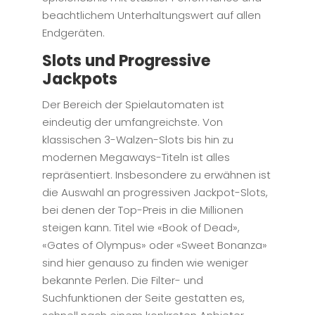
beachtlichem Unterhaltungswert auf allen
Endgeräten.
Slots und Progressive
Jackpots
Der Bereich der Spielautomaten ist
eindeutig der umfangreichste. Von
klassischen 3-Walzen-Slots bis hin zu
modernen Megaways-Titeln ist alles
repräsentiert. Insbesondere zu erwähnen ist
die Auswahl an progressiven Jackpot-Slots,
bei denen der Top-Preis in die Millionen
steigen kann. Titel wie «Book of Dead»,
«Gates of Olympus» oder «Sweet Bonanza»
sind hier genauso zu finden wie weniger
bekannte Perlen. Die Filter- und
Suchfunktionen der Seite gestatten es,