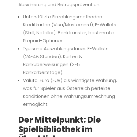
Absicherung und Betrugsprävention.
Unterstützte Einzahlungsmethoden:
Kreditkarten (Visa/Mastercard), E-Wallets
(Skrill, Neteller), Banktransfer, bestimmte
Prepaid-Optionen.
Typische Auszahlungsdauer: E-Wallets
(24-48 Stunden), Karten &
Banküberweisungen (3-5
Bankarbeitstage).
Valuta: Euro (EUR) als wichtigste Währung,
was für Spieler aus Österreich perfekte
Konditionen ohne Währungsumrechnung
ermöglicht.
Der Mittelpunkt: Die
Spielbibliothek im