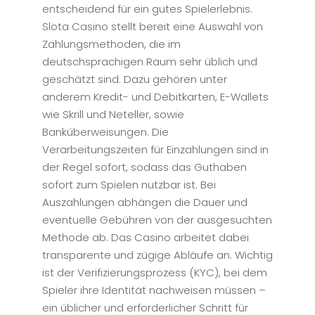
entscheidend für ein gutes Spielerlebnis.
Slota Casino stellt bereit eine Auswahl von
Zahlungsmethoden, die im
deutschsprachigen Raum sehr üblich und
geschätzt sind. Dazu gehören unter
anderem Kredit- und Debitkarten, E-Wallets
wie Skrill und Neteller, sowie
Banküberweisungen. Die
Verarbeitungszeiten für Einzahlungen sind in
der Regel sofort, sodass das Guthaben
sofort zum Spielen nutzbar ist. Bei
Auszahlungen abhängen die Dauer und
eventuelle Gebühren von der ausgesuchten
Methode ab. Das Casino arbeitet dabei
transparente und zügige Abläufe an. Wichtig
ist der Verifizierungsprozess (KYC), bei dem
Spieler ihre Identität nachweisen müssen –
ein üblicher und erforderlicher Schritt für