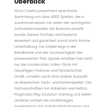
Überblick
Slota Casino präsentiert eine breite
Sammlung von über 4000 Spielen, die in
Zusammenarbeit mit vielen der wichtigsten
Softwareentwickler der Branche erstellt
wurde. Dieses Portfolio wird laufend
erweitert und garantiert somit stets frische
Unterhaltung. Die Stärke liegt in der
Bandbreite und der Hochwertigkeit der
präsentierten Titel. Spieler erhalten hier nicht
nur die modernsten Video-Slots mit
neuartigen Features und fantastischer
Grafik, sondern auch eine stabile Auswahl
an klassischen Tisch- und Kartenspielen. Die
Partnerschaften mit Anbietern wie NetEnt,
Pragmatic Play, Evolution Gaming und vielen
anderen sichern ein erstklassiges
Spielerlebnis mit stabiler Performance und