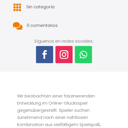

Sin categoría

0 comentarios
Síguenos en redes sociales:
Wir beobachten einer faszinierenden
Entwicklung im Online-Glücksspiel
gegenübergestellt: Spieler suchen
zunehmend nach einer nahtlosen
Kombination aus vielfältigem Spielspaß,