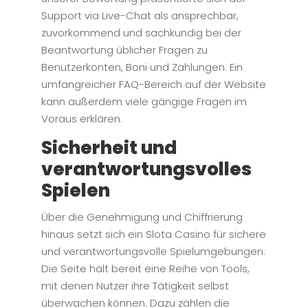
Support via Live-Chat als ansprechbar,
zuvorkommend und sachkundig bei der
Beantwortung üblicher Fragen zu
Benutzerkonten, Boni und Zahlungen. Ein
umfangreicher FAQ-Bereich auf der Website
kann außerdem viele gängige Fragen im
Voraus erklären.
Sicherheit und
verantwortungsvolles
Spielen
Über die Genehmigung und Chiffrierung
hinaus setzt sich ein Slota Casino für sichere
und verantwortungsvolle Spielumgebungen.
Die Seite hält bereit eine Reihe von Tools,
mit denen Nutzer ihre Tätigkeit selbst
überwachen können. Dazu zählen die