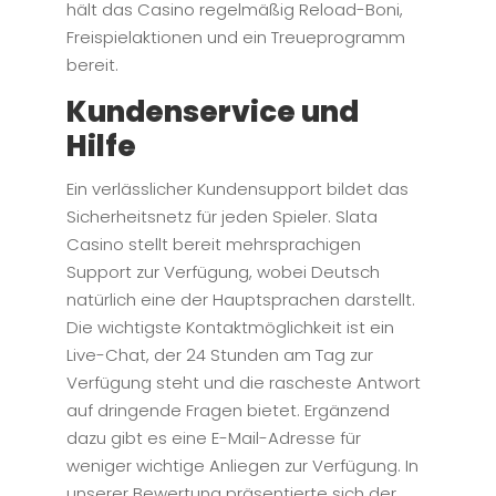
hält das Casino regelmäßig Reload-Boni,
Freispielaktionen und ein Treueprogramm
bereit.
Kundenservice und
Hilfe
Ein verlässlicher Kundensupport bildet das
Sicherheitsnetz für jeden Spieler. Slata
Casino stellt bereit mehrsprachigen
Support zur Verfügung, wobei Deutsch
natürlich eine der Hauptsprachen darstellt.
Die wichtigste Kontaktmöglichkeit ist ein
Live-Chat, der 24 Stunden am Tag zur
Verfügung steht und die rascheste Antwort
auf dringende Fragen bietet. Ergänzend
dazu gibt es eine E-Mail-Adresse für
weniger wichtige Anliegen zur Verfügung. In
unserer Bewertung präsentierte sich der